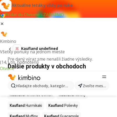
Aktuálne letáky vždy po ruke
Pridať do Chrome - ZADARMO
Kimbino
Kaufland undefined
Všetky ponuky na jednom mieste
Pre daný výraz sme nenašli žiadne výsledky.
(14,1 tis. hodnotení)
Ďalšie produkty v obchodoch
Otvoriť
Kaufland
Kaufland
Kapor
Kaufland
Ashwagandha
Hľadajte obchody, kategórie, produkty...
Zvoľte mesto
Kaufland
Nintendo Switch
Kaufland
Noviny
Kaufland
Hurmikaki
Kaufland
Polievky
Kaufland
Muffiny
Kaufland
Guacamole