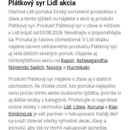
Plátkový syr Lidl akcia
Obchod Lidl ponúka široký sortiment produktov v
zľave a tento týždeň tu nájdete v akcii aj produkt
Plátkový syr. Produkt Plátkový syr v zľave si môžete
v Lidl kúpiť od 03.08.2026. Neváhajte a poponáhľajte
sa. Ponuka je časovo obmedzená. V Lidl letáku
nájdete okrem obľúbeného produktu Plátkový syr
aj veľa ďalších skvelých ponúk. Objavte aj
tohtotýždňovú akciu na
Kapor
,
Ashwagandha
,
Nintendo Switch
,
Noviny
a
Hurmikaki
.
Produkt Plátkový syr nájdete v zľave aj v ďalších
obchodoch. Ak chcete zistiť, kto ponúka najlepšiu
cenu počas tohto alebo budúceho týždňa, pozrite si
aj ďalšie letáky z kategórie. Prelistujte si napríklad
online letáky z obchodov
Lidl
,
Libex
,
Koruna
a
Klas
.
Kimbino.sk
je váš partner v nakupovaní. Každý deň
sa snaží zbierať všetky výhodné akcie, zľavy a
ponuky, aby ste vy mohli nakupovať lacnejšie.