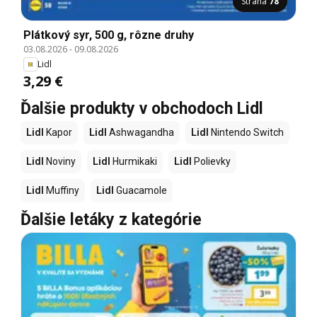
Strana
78
Plátkový syr, 500 g, rôzne druhy
03.08.2026
-
09.08.2026
Lidl
3,29 €
Ďalšie produkty v obchodoch Lidl
Lidl
Kapor
Lidl
Ashwagandha
Lidl
Nintendo Switch
Lidl
Noviny
Lidl
Hurmikaki
Lidl
Polievky
Lidl
Muffiny
Lidl
Guacamole
Ďalšie letáky z kategórie