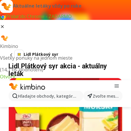
Aktuálne letáky vždy po ruke
Pridať do Chrome - ZADARMO
Kimbino
Lidl Plátkový syr
Všetky ponuky na jednom mieste
Lidl Plátkový syr akcia - aktuálny
(14,1 tis. hodnotení)
leták
Otvoriť
Hľadajte obchody, kategórie, produkty...
Zvoľte mesto