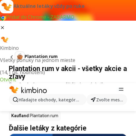
Aktuálne letáky vždy po ruke
Pridať do Chrome - ZADARMO
Kimbino
Plantation rum
Všetky ponuky na jednom mieste
Plantation rum v akcii - všetky akcie a
(14,1 tis. hodnotení)
zľavy
Otvoriť
Pre daný výraz sme nenašli žiadne výsledky.
Plantation rum v akcii - Kde kúpiť?
Hľadajte obchody, kategórie, produkty...
Zvoľte mesto
Tesco
Plantation rum
Lidl
Plantation rum
Kaufland
Plantation rum
Ďalšie letáky z kategórie