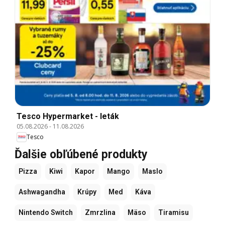
Tesco Hypermarket - leták
05.08.2026
-
11.08.2026
Tesco
Ďalšie obľúbené produkty
Pizza
Kiwi
Kapor
Mango
Maslo
Ashwagandha
Krúpy
Med
Káva
Nintendo Switch
Zmrzlina
Mäso
Tiramisu