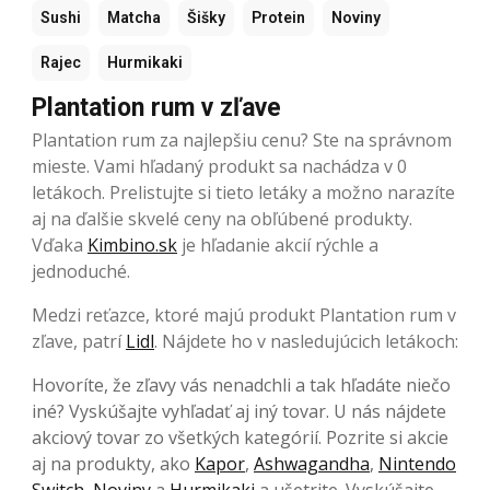
Sushi
Matcha
Šišky
Protein
Noviny
Rajec
Hurmikaki
Plantation rum v zľave
Plantation rum za najlepšiu cenu? Ste na správnom
mieste. Vami hľadaný produkt sa nachádza v 0
letákoch. Prelistujte si tieto letáky a možno narazíte
aj na ďalšie skvelé ceny na obľúbené produkty.
Vďaka
Kimbino.sk
je hľadanie akcií rýchle a
jednoduché.
Medzi reťazce, ktoré majú produkt Plantation rum v
zľave, patrí
Lidl
. Nájdete ho v nasledujúcich letákoch:
Hovoríte, že zľavy vás nenadchli a tak hľadáte niečo
iné? Vyskúšajte vyhľadať aj iný tovar. U nás nájdete
akciový tovar zo všetkých kategórií. Pozrite si akcie
aj na produkty, ako
Kapor
,
Ashwagandha
,
Nintendo
Switch
,
Noviny
a
Hurmikaki
a ušetrite. Vyskúšajte