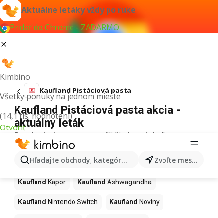
Aktuálne letáky vždy po ruke
Pridať do Chrome - ZADARMO
Kimbino
Kaufland Pistáciová pasta
Všetky ponuky na jednom mieste
Kaufland Pistáciová pasta akcia -
(14,1 tis. hodnotení)
aktuálny leták
Otvoriť
Pre daný výraz sme nenašli žiadne výsledky.
Ďalšie produkty v obchodoch
Hľadajte obchody, kategórie, produkty...
Zvoľte mesto
Kaufland
Kaufland
Kapor
Kaufland
Ashwagandha
Kaufland
Nintendo Switch
Kaufland
Noviny