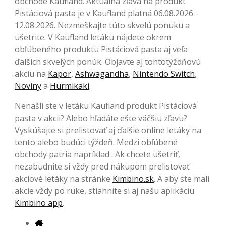
obchode Kaufland. Aktuálna zľava na produkt
Pistáciová pasta je v Kaufland platná 06.08.2026 -
12.08.2026. Nezmeškajte túto skvelú ponuku a
ušetrite. V Kaufland letáku nájdete okrem
obľúbeného produktu Pistáciová pasta aj veľa
ďalších skvelých ponúk. Objavte aj tohtotýždňovú
akciu na
Kapor
,
Ashwagandha
,
Nintendo Switch
,
Noviny
a
Hurmikaki
.
Nenašli ste v letáku Kaufland produkt Pistáciová
pasta v akcii? Alebo hľadáte ešte väčšiu zľavu?
Vyskúšajte si prelistovať aj ďalšie online letáky na
tento alebo budúci týždeň. Medzi obľúbené
obchody patria napríklad . Ak chcete ušetriť,
nezabudnite si vždy pred nákupom prelistovať
akciové letáky na stránke
Kimbino.sk
. A aby ste mali
akcie vždy po ruke, stiahnite si aj našu aplikáciu
Kimbino app
.