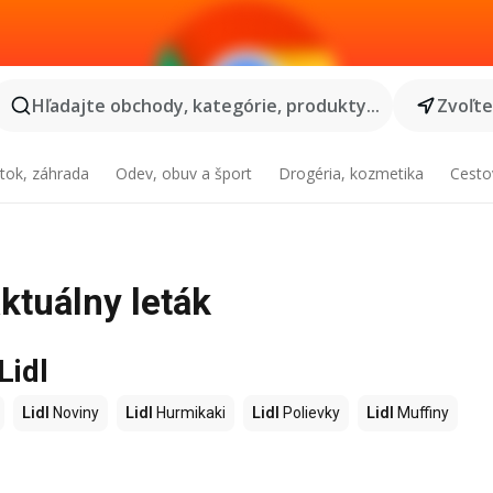
Hľadajte obchody, kategórie, produkty...
Zvoľt
tok, záhrada
Odev, obuv a šport
Drogéria, kozmetika
Cesto
aktuálny leták
Lidl
Lidl
Noviny
Lidl
Hurmikaki
Lidl
Polievky
Lidl
Muffiny