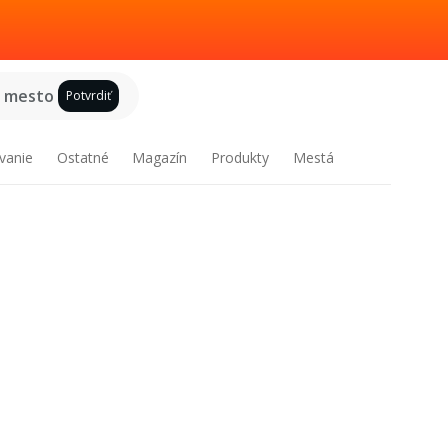
e mesto
Potvrdiť
vanie
Ostatné
Magazín
Produkty
Mestá