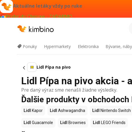
Aktuálne letáky vždy po ruke
Pridať do Chrome - ZADARMO
Ponuky
Hypermarkety
Elektronika
Bývanie, náby
Lidl Pípa na pivo
Lidl Pípa na pivo akcia - 
Pre daný výraz sme nenašli žiadne výsledky.
Ďalšie produkty v obchodoch 
Lidl
Kapor
Lidl
Ashwagandha
Lidl
Nintendo Switch
Lidl
Guacamole
Lidl
Brownies
Lidl
LEGO Friends