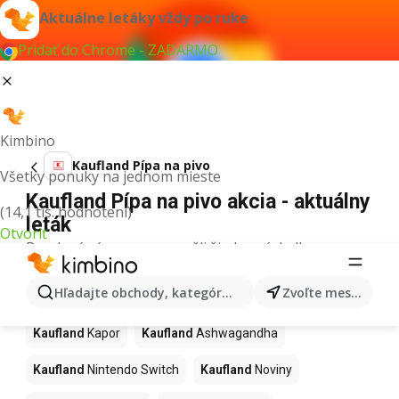
Aktuálne letáky vždy po ruke
Pridať do Chrome - ZADARMO
Kimbino
Kaufland Pípa na pivo
Všetky ponuky na jednom mieste
Kaufland Pípa na pivo akcia - aktuálny
(14,1 tis. hodnotení)
leták
Otvoriť
Pre daný výraz sme nenašli žiadne výsledky.
Ďalšie produkty v obchodoch
Hľadajte obchody, kategórie, produkty...
Zvoľte mesto
Kaufland
Kaufland
Kapor
Kaufland
Ashwagandha
Kaufland
Nintendo Switch
Kaufland
Noviny