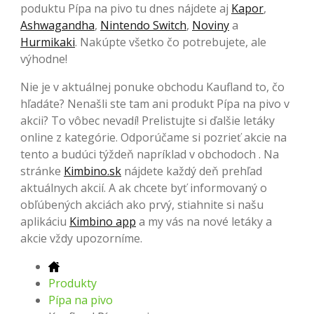
poduktu Pípa na pivo tu dnes nájdete aj
Kapor
,
Ashwagandha
,
Nintendo Switch
,
Noviny
a
Hurmikaki
. Nakúpte všetko čo potrebujete, ale
výhodne!
Nie je v aktuálnej ponuke obchodu Kaufland to, čo
hľadáte? Nenašli ste tam ani produkt Pípa na pivo v
akcii? To vôbec nevadí! Prelistujte si ďalšie letáky
online z kategórie. Odporúčame si pozrieť akcie na
tento a budúci týždeň napríklad v obchodoch . Na
stránke
Kimbino.sk
nájdete každý deň prehľad
aktuálnych akcií. A ak chcete byť informovaný o
obľúbených akciách ako prvý, stiahnite si našu
aplikáciu
Kimbino app
a my vás na nové letáky a
akcie vždy upozorníme.
Produkty
Pípa na pivo