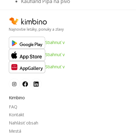
Kaufland Pípa na pivo
Najnovšie letáky, ponuky a zľavy
Stiahnuť v
Stiahnuť v
Stiahnuť v
Kimbino
FAQ
Kontakt
Nahlásiť obsah
Mestá