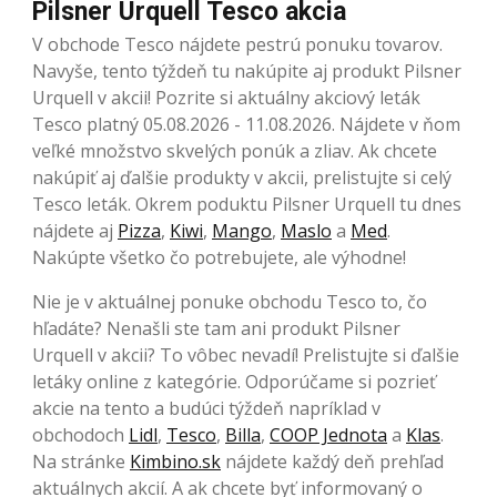
Pilsner Urquell Tesco akcia
V obchode Tesco nájdete pestrú ponuku tovarov.
Navyše, tento týždeň tu nakúpite aj produkt Pilsner
Urquell v akcii! Pozrite si aktuálny akciový leták
Tesco platný 05.08.2026 - 11.08.2026. Nájdete v ňom
veľké množstvo skvelých ponúk a zliav. Ak chcete
nakúpiť aj ďalšie produkty v akcii, prelistujte si celý
Tesco leták. Okrem poduktu Pilsner Urquell tu dnes
nájdete aj
Pizza
,
Kiwi
,
Mango
,
Maslo
a
Med
.
Nakúpte všetko čo potrebujete, ale výhodne!
Nie je v aktuálnej ponuke obchodu Tesco to, čo
hľadáte? Nenašli ste tam ani produkt Pilsner
Urquell v akcii? To vôbec nevadí! Prelistujte si ďalšie
letáky online z kategórie. Odporúčame si pozrieť
akcie na tento a budúci týždeň napríklad v
obchodoch
Lidl
,
Tesco
,
Billa
,
COOP Jednota
a
Klas
.
Na stránke
Kimbino.sk
nájdete každý deň prehľad
aktuálnych akcií. A ak chcete byť informovaný o