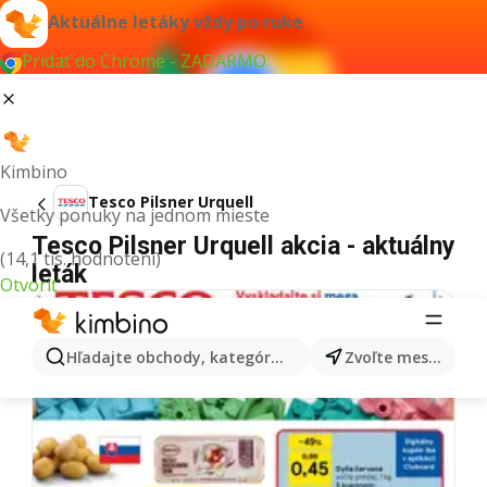
Aktuálne letáky vždy po ruke
Pridať do Chrome - ZADARMO
Kimbino
Tesco Pilsner Urquell
Všetky ponuky na jednom mieste
Tesco Pilsner Urquell akcia - aktuálny
(14,1 tis. hodnotení)
leták
Otvoriť
Hľadajte obchody, kategórie, produkty...
Zvoľte mesto