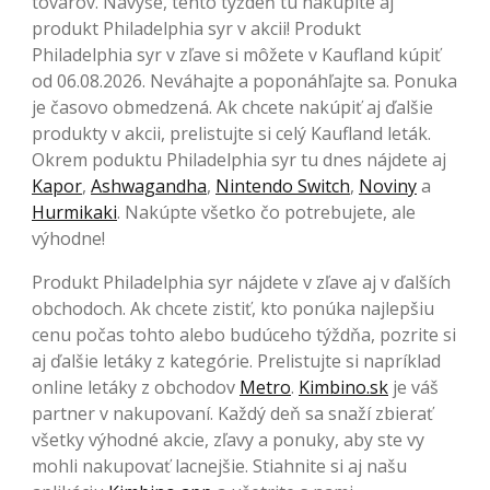
tovarov. Navyše, tento týždeň tu nakúpite aj
produkt Philadelphia syr v akcii! Produkt
Philadelphia syr v zľave si môžete v Kaufland kúpiť
od 06.08.2026. Neváhajte a poponáhľajte sa. Ponuka
je časovo obmedzená. Ak chcete nakúpiť aj ďalšie
produkty v akcii, prelistujte si celý Kaufland leták.
Okrem poduktu Philadelphia syr tu dnes nájdete aj
Kapor
,
Ashwagandha
,
Nintendo Switch
,
Noviny
a
Hurmikaki
. Nakúpte všetko čo potrebujete, ale
výhodne!
Produkt Philadelphia syr nájdete v zľave aj v ďalších
obchodoch. Ak chcete zistiť, kto ponúka najlepšiu
cenu počas tohto alebo budúceho týždňa, pozrite si
aj ďalšie letáky z kategórie. Prelistujte si napríklad
online letáky z obchodov
Metro
.
Kimbino.sk
je váš
partner v nakupovaní. Každý deň sa snaží zbierať
všetky výhodné akcie, zľavy a ponuky, aby ste vy
mohli nakupovať lacnejšie. Stiahnite si aj našu