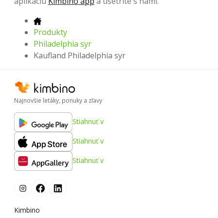
aplikáciu
Kimbino app
a ušetrite s nami.
Produkty
Philadelphia syr
Kaufland Philadelphia syr
Najnovšie letáky, ponuky a zľavy
Stiahnuť v
Stiahnuť v
Stiahnuť v
Kimbino