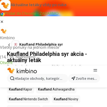
Aktuálne letáky vždy po ruke
Pridať do Chrome - ZADARMO
Kimbino
Kaufland Philadelphia syr
Všetky ponuky na jednom mieste
Kaufland Philadelphia syr akcia -
(14,1 tis. hodnotení)
aktuálny leták
Otvoriť
Pre daný výraz sme nenašli žiadne výsledky.
Ďalšie produkty v obchodoch
Hľadajte obchody, kategórie, produkty...
Zvoľte mesto
Kaufland
Kaufland
Kapor
Kaufland
Ashwagandha
Kaufland
Nintendo Switch
Kaufland
Noviny