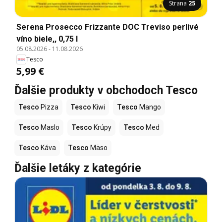
Strana
25
Serena Prosecco Frizzante DOC Treviso perlivé
víno biele,, 0,75 l
05.08.2026
-
11.08.2026
Tesco
5,99 €
Ďalšie produkty v obchodoch Tesco
Tesco
Pizza
Tesco
Kiwi
Tesco
Mango
Tesco
Maslo
Tesco
Krúpy
Tesco
Med
Tesco
Káva
Tesco
Mäso
Ďalšie letáky z kategórie