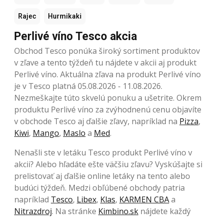
Rajec
Hurmikaki
Perlivé víno Tesco akcia
Obchod Tesco ponúka široký sortiment produktov
v zľave a tento týždeň tu nájdete v akcii aj produkt
Perlivé víno. Aktuálna zľava na produkt Perlivé víno
je v Tesco platná 05.08.2026 - 11.08.2026.
Nezmeškajte túto skvelú ponuku a ušetrite. Okrem
produktu Perlivé víno za zvýhodnenú cenu objavíte
v obchode Tesco aj ďalšie zľavy, napríklad na
Pizza
,
Kiwi
,
Mango
,
Maslo
a
Med
.
Nenašli ste v letáku Tesco produkt Perlivé víno v
akcii? Alebo hľadáte ešte väčšiu zľavu? Vyskúšajte si
prelistovať aj ďalšie online letáky na tento alebo
budúci týždeň. Medzi obľúbené obchody patria
napríklad
Tesco
,
Libex
,
Klas
,
KARMEN CBA
a
Nitrazdroj
. Na stránke
Kimbino.sk
nájdete každý