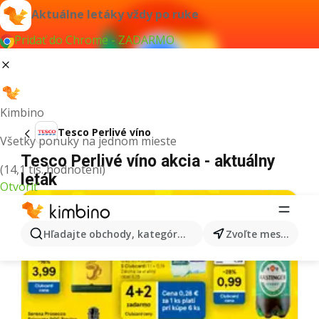
Aktuálne letáky vždy po ruke
Pridať do Chrome - ZADARMO
Kimbino
Tesco Perlivé víno
Všetky ponuky na jednom mieste
Tesco Perlivé víno akcia - aktuálny
(14,1 tis. hodnotení)
leták
Otvoriť
Hľadajte obchody, kategórie, produkty...
Zvoľte mesto