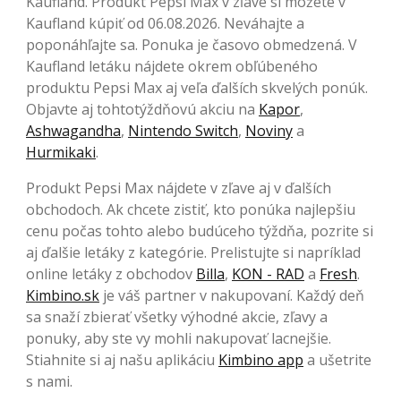
Kaufland. Produkt Pepsi Max v zľave si môžete v
Kaufland kúpiť od 06.08.2026. Neváhajte a
poponáhľajte sa. Ponuka je časovo obmedzená. V
Kaufland letáku nájdete okrem obľúbeného
produktu Pepsi Max aj veľa ďalších skvelých ponúk.
Objavte aj tohtotýždňovú akciu na
Kapor
,
Ashwagandha
,
Nintendo Switch
,
Noviny
a
Hurmikaki
.
Produkt Pepsi Max nájdete v zľave aj v ďalších
obchodoch. Ak chcete zistiť, kto ponúka najlepšiu
cenu počas tohto alebo budúceho týždňa, pozrite si
aj ďalšie letáky z kategórie. Prelistujte si napríklad
online letáky z obchodov
Billa
,
KON - RAD
a
Fresh
.
Kimbino.sk
je váš partner v nakupovaní. Každý deň
sa snaží zbierať všetky výhodné akcie, zľavy a
ponuky, aby ste vy mohli nakupovať lacnejšie.
Stiahnite si aj našu aplikáciu
Kimbino app
a ušetrite
s nami.