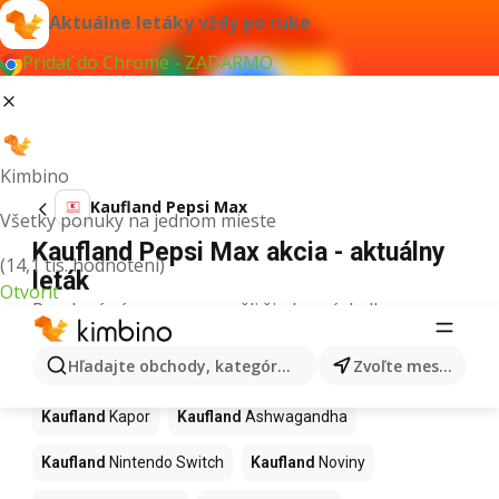
Aktuálne letáky vždy po ruke
Pridať do Chrome - ZADARMO
Kimbino
Kaufland Pepsi Max
Všetky ponuky na jednom mieste
Kaufland Pepsi Max akcia - aktuálny
(14,1 tis. hodnotení)
leták
Otvoriť
Pre daný výraz sme nenašli žiadne výsledky.
Ďalšie produkty v obchodoch
Hľadajte obchody, kategórie, produkty...
Zvoľte mesto
Kaufland
Kaufland
Kapor
Kaufland
Ashwagandha
Kaufland
Nintendo Switch
Kaufland
Noviny