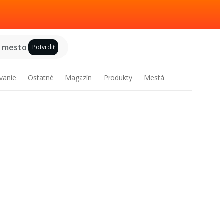
e mesto
Potvrdiť
vanie
Ostatné
Magazín
Produkty
Mestá