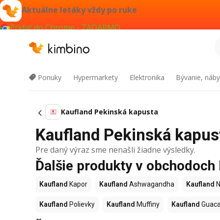
Aktuálne letáky vždy po ruke
Pridať do Chrome - ZADARMO
Ponuky
Hypermarkety
Elektronika
Bývanie, náby
Kaufland Pekinská kapusta
Kaufland Pekinská kapust
Pre daný výraz sme nenašli žiadne výsledky.
Ďalšie produkty v obchodoch
Kaufland
Kapor
Kaufland
Ashwagandha
Kaufland
N
Kaufland
Polievky
Kaufland
Muffiny
Kaufland
Guac