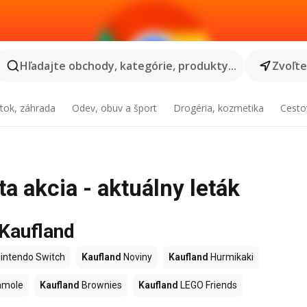
Hľadajte obchody, kategórie, produkty...
Zvoľt
tok, záhrada
Odev, obuv a šport
Drogéria, kozmetika
Cesto
a akcia - aktuálny leták
 Kaufland
intendo Switch
Kaufland
Noviny
Kaufland
Hurmikaki
amole
Kaufland
Brownies
Kaufland
LEGO Friends