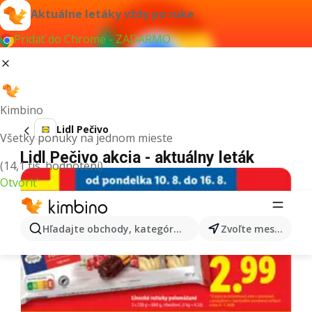
Aktuálne letáky vždy po ruke
Pridať do Chrome - ZADARMO
Kimbino
Lidl Pečivo
Všetky ponuky na jednom mieste
Lidl Pečivo akcia - aktuálny leták
(14,1 tis. hodnotení)
Otvoriť
Hľadajte obchody, kategórie, produkty...
Zvoľte mesto