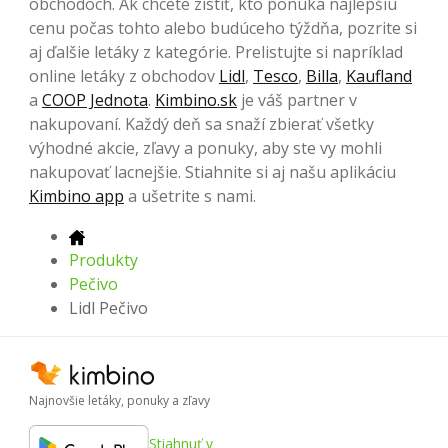
obchodoch. Ak chcete zistiť, kto ponúka najlepšiu
cenu počas tohto alebo budúceho týždňa, pozrite si
aj ďalšie letáky z kategórie. Prelistujte si napríklad
online letáky z obchodov
Lidl
,
Tesco
,
Billa
,
Kaufland
a
COOP Jednota
.
Kimbino.sk
je váš partner v
nakupovaní. Každý deň sa snaží zbierať všetky
výhodné akcie, zľavy a ponuky, aby ste vy mohli
nakupovať lacnejšie. Stiahnite si aj našu aplikáciu
Kimbino app
a ušetrite s nami.
Produkty
Pečivo
Lidl Pečivo
Najnovšie letáky, ponuky a zľavy
Stiahnuť v