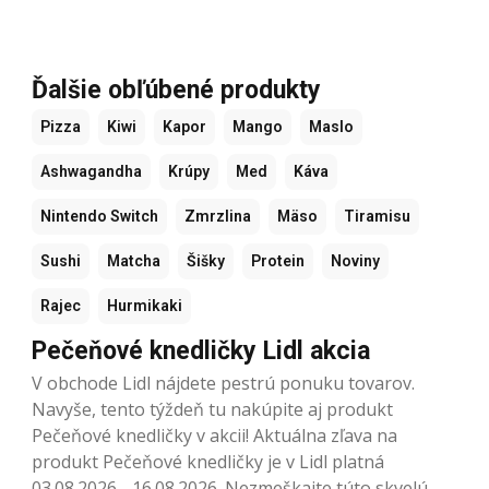
Ďalšie obľúbené produkty
Pizza
Kiwi
Kapor
Mango
Maslo
Ashwagandha
Krúpy
Med
Káva
Nintendo Switch
Zmrzlina
Mäso
Tiramisu
Sushi
Matcha
Šišky
Protein
Noviny
Rajec
Hurmikaki
Pečeňové knedličky Lidl akcia
V obchode Lidl nájdete pestrú ponuku tovarov.
Navyše, tento týždeň tu nakúpite aj produkt
Pečeňové knedličky v akcii! Aktuálna zľava na
produkt Pečeňové knedličky je v Lidl platná
03.08.2026 - 16.08.2026. Nezmeškajte túto skvelú