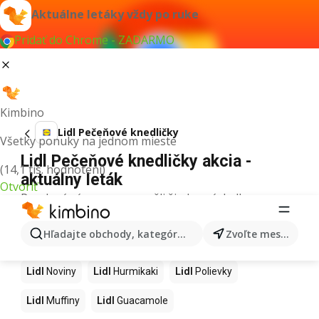
Aktuálne letáky vždy po ruke
Pridať do Chrome - ZADARMO
Kimbino
Lidl Pečeňové knedličky
Všetky ponuky na jednom mieste
Lidl Pečeňové knedličky akcia -
(14,1 tis. hodnotení)
aktuálny leták
Otvoriť
Pre daný výraz sme nenašli žiadne výsledky.
Ďalšie produkty v obchodoch Lidl
Hľadajte obchody, kategórie, produkty...
Zvoľte mesto
Lidl
Kapor
Lidl
Ashwagandha
Lidl
Nintendo Switch
Lidl
Noviny
Lidl
Hurmikaki
Lidl
Polievky
Lidl
Muffiny
Lidl
Guacamole