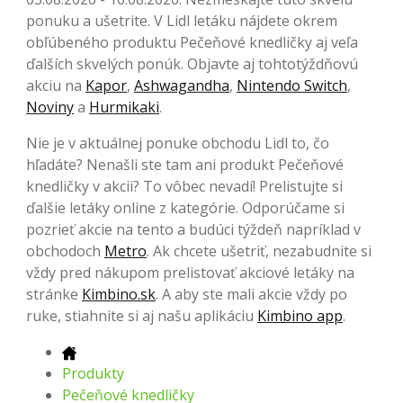
ponuku a ušetrite. V Lidl letáku nájdete okrem
obľúbeného produktu Pečeňové knedličky aj veľa
ďalších skvelých ponúk. Objavte aj tohtotýždňovú
akciu na
Kapor
,
Ashwagandha
,
Nintendo Switch
,
Noviny
a
Hurmikaki
.
Nie je v aktuálnej ponuke obchodu Lidl to, čo
hľadáte? Nenašli ste tam ani produkt Pečeňové
knedličky v akcii? To vôbec nevadí! Prelistujte si
ďalšie letáky online z kategórie. Odporúčame si
pozrieť akcie na tento a budúci týždeň napríklad v
obchodoch
Metro
. Ak chcete ušetriť, nezabudnite si
vždy pred nákupom prelistovať akciové letáky na
stránke
Kimbino.sk
. A aby ste mali akcie vždy po
ruke, stiahnite si aj našu aplikáciu
Kimbino app
.
Produkty
Pečeňové knedličky