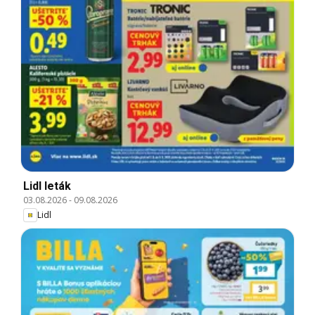
Lidl leták
03.08.2026
-
09.08.2026
Lidl