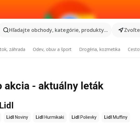
Hľadajte obchody, kategórie, produkty...
Zvoľt
tok, záhrada
Odev, obuv a šport
Drogéria, kozmetika
Cesto
 akcia - aktuálny leták
Lidl
Lidl
Noviny
Lidl
Hurmikaki
Lidl
Polievky
Lidl
Muffiny