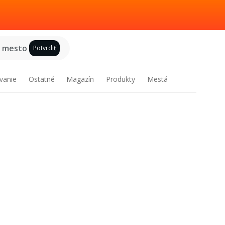
e mesto
Potvrdiť
vanie
Ostatné
Magazín
Produkty
Mestá