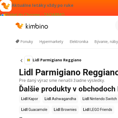
Aktuálne letáky vždy po ruke
Pridať do Chrome - ZADARMO
Ponuky
Hypermarkety
Elektronika
Bývanie, náby
Lidl Parmigiano Reggiano
Lidl Parmigiano Reggiano
Pre daný výraz sme nenašli žiadne výsledky.
Ďalšie produkty v obchodoch 
Lidl
Kapor
Lidl
Ashwagandha
Lidl
Nintendo Switch
Lidl
Guacamole
Lidl
Brownies
Lidl
LEGO Friends