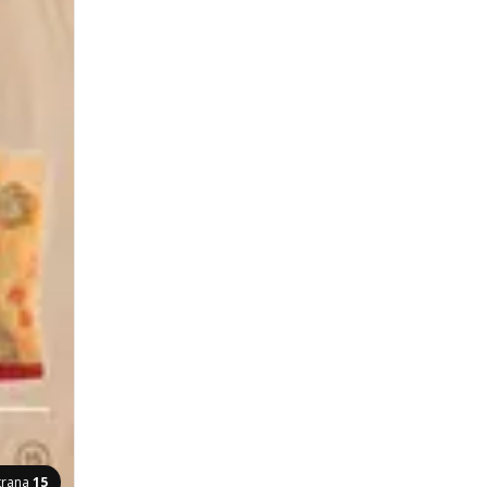
trana
15