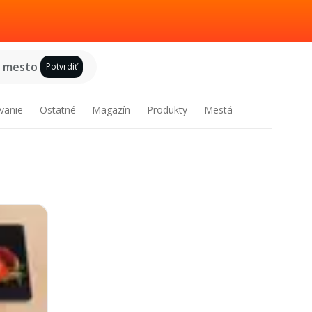
e mesto
Potvrdiť
vanie
Ostatné
Magazín
Produkty
Mestá