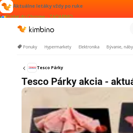
Aktuálne letáky vždy po ruke
Pridať do Chrome - ZADARMO
Ponuky
Hypermarkety
Elektronika
Bývanie, náby
Tesco Párky
Tesco Párky akcia - aktuá