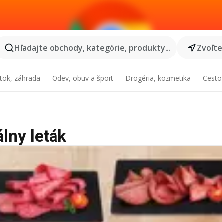
Hľadajte obchody, kategórie, produkty...
Zvoľt
tok, záhrada
Odev, obuv a šport
Drogéria, kozmetika
Cesto
lny leták