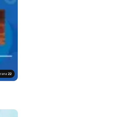
trana
22