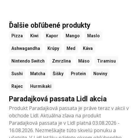
Ďalšie obľúbené produkty
Pizza
Kiwi
Kapor
Mango
Maslo
Ashwagandha
Krúpy
Med
Káva
Nintendo Switch
Zmrzlina
Mäso
Tiramisu
Sushi
Matcha
Šišky
Protein
Noviny
Rajec
Hurmikaki
Paradajková passata Lidl akcia
Produkt Paradajková passata je práve teraz v akcii v
obchode Lidl. Aktuálna zľava na produkt
Paradajková passata je v Lidl platná 03.08.2026 -
16.08.2026. Nezmeškajte túto skvelú ponuku a
ušetrite. V Lidl letáku nájdete okrem obľúbeného