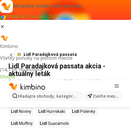
Aktuálne letáky vždy po ruke
Pridať do Chrome - ZADARMO
Kimbino
Lidl Paradajková passata
Všetky ponuky na jednom mieste
Lidl Paradajková passata akcia -
(14,1 tis. hodnotení)
aktuálny leták
Otvoriť
Pre daný výraz sme nenašli žiadne výsledky.
Ďalšie produkty v obchodoch Lidl
Hľadajte obchody, kategórie, produkty...
Zvoľte mesto
Lidl
Kapor
Lidl
Ashwagandha
Lidl
Nintendo Switch
Lidl
Noviny
Lidl
Hurmikaki
Lidl
Polievky
Lidl
Muffiny
Lidl
Guacamole