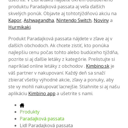
produktu Paradajková passata aj veľa ďalších
skvelých ponúk. Objavte aj tohtotýždňovú akciu na
Kapor
,
Ashwagandha
,
Nintendo Switch
,
Noviny
a
Hurmikaki
.
Produkt Paradajková passata nájdete v zľave aj v
ďalších obchodoch. Ak chcete zistiť, kto ponúka
najlepšiu cenu počas tohto alebo budúceho týždňa,
pozrite si aj ďalšie letáky z kategórie. Prelistujte si
napríklad online letáky z obchodov .
Kimbino.sk
je
váš partner v nakupovaní. Každý deň sa snaží
zbierať všetky výhodné akcie, zľavy a ponuky, aby
ste vy mohli nakupovať lacnejšie. Stiahnite si aj našu
aplikáciu
Kimbino app
a ušetrite s nami.
Produkty
Paradajková passata
Lidl Paradajková passata