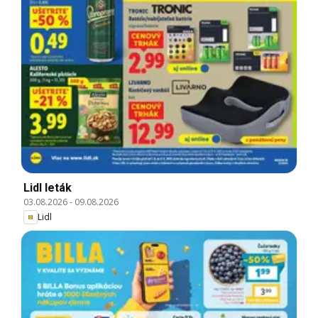
Lidl leták
03.08.2026
-
09.08.2026
Lidl