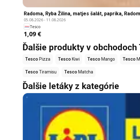
Radoma, Ryba Žilina, matjes šalát, paprika, Radom
05.08.2026
-
11.08.2026
Tesco
1,09 €
Ďalšie produkty v obchodoch
Tesco
Pizza
Tesco
Kiwi
Tesco
Mango
Tesco
M
Tesco
Tiramisu
Tesco
Matcha
Ďalšie letáky z kategórie