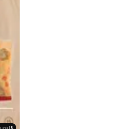
trana
15