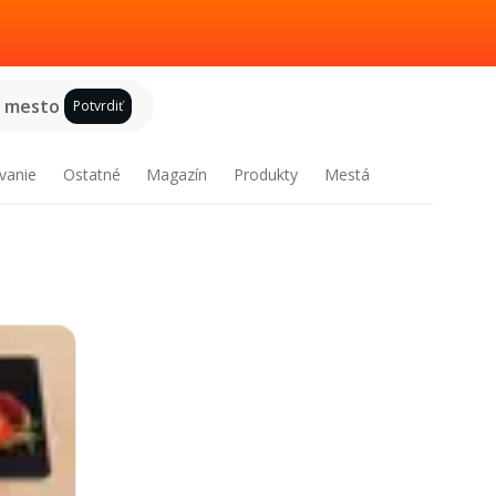
e mesto
Potvrdiť
vanie
Ostatné
Magazín
Produkty
Mestá