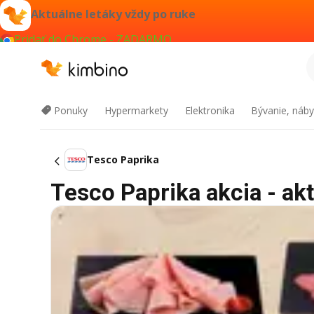
Aktuálne letáky vždy po ruke
Pridať do Chrome - ZADARMO
Ponuky
Hypermarkety
Elektronika
Bývanie, náby
Tesco Paprika
Tesco Paprika akcia - akt