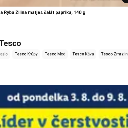
a Ryba Žilina matjes šalát paprika, 140 g
 Tesco
aslo
Tesco
Krúpy
Tesco
Med
Tesco
Káva
Tesco
Zmrzlin