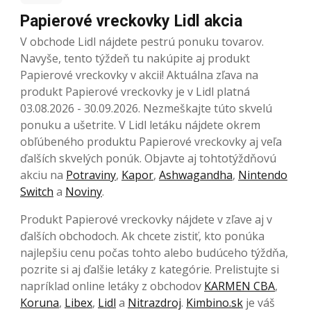
Papierové vreckovky Lidl akcia
V obchode Lidl nájdete pestrú ponuku tovarov.
Navyše, tento týždeň tu nakúpite aj produkt
Papierové vreckovky v akcii! Aktuálna zľava na
produkt Papierové vreckovky je v Lidl platná
03.08.2026 - 30.09.2026. Nezmeškajte túto skvelú
ponuku a ušetrite. V Lidl letáku nájdete okrem
obľúbeného produktu Papierové vreckovky aj veľa
ďalších skvelých ponúk. Objavte aj tohtotýždňovú
akciu na
Potraviny
,
Kapor
,
Ashwagandha
,
Nintendo
Switch
a
Noviny
.
Produkt Papierové vreckovky nájdete v zľave aj v
ďalších obchodoch. Ak chcete zistiť, kto ponúka
najlepšiu cenu počas tohto alebo budúceho týždňa,
pozrite si aj ďalšie letáky z kategórie. Prelistujte si
napríklad online letáky z obchodov
KARMEN CBA
,
Koruna
,
Libex
,
Lidl
a
Nitrazdroj
.
Kimbino.sk
je váš