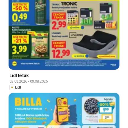
Lidl leták
03.08.2026
-
09.08.2026
Lidl