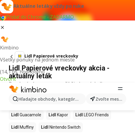
Aktuálne letáky vždy po ruke
Pridať do Chrome - ZADARMO
Kimbino
Lidl Papierové vreckovky
Všetky ponuky na jednom mieste
Lidl Papierové vreckovky akcia -
(14,1 tis. hodnotení)
aktuálny leták
Otvoriť
Pre daný výraz sme nenašli žiadne výsledky.
Ďalšie produkty v obchodoch Lidl
Hľadajte obchody, kategórie, produkty...
Zvoľte mesto
Lidl
Hurmikaki
Lidl
Ashwagandha
Lidl
Brownies
Lidl
Guacamole
Lidl
Kapor
Lidl
LEGO Friends
Lidl
Muffiny
Lidl
Nintendo Switch