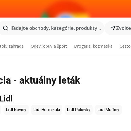
Hľadajte obchody, kategórie, produkty...
Zvoľt
tok, záhrada
Odev, obuv a šport
Drogéria, kozmetika
Cesto
ia - aktuálny leták
Lidl
Lidl
Noviny
Lidl
Hurmikaki
Lidl
Polievky
Lidl
Muffiny