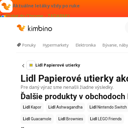
Aktuálne letáky vždy po ruke
Pridať do Chrome - ZADARMO
Ponuky
Hypermarkety
Elektronika
Bývanie, náby
Lidl Papierové utierky
Lidl Papierové utierky akc
Pre daný výraz sme nenašli žiadne výsledky.
Ďalšie produkty v obchodoch 
Lidl
Kapor
Lidl
Ashwagandha
Lidl
Nintendo Switch
Lidl
Guacamole
Lidl
Brownies
Lidl
LEGO Friends