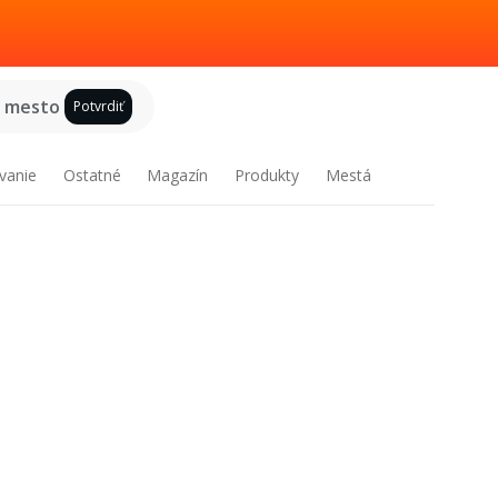
e mesto
Potvrdiť
vanie
Ostatné
Magazín
Produkty
Mestá