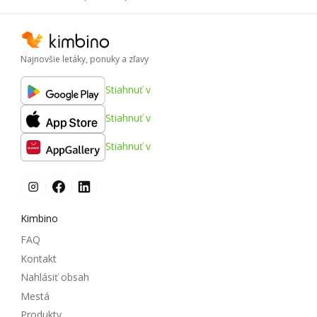
Najnovšie letáky, ponuky a zľavy
Stiahnuť v
Stiahnuť v
Stiahnuť v
Kimbino
FAQ
Kontakt
Nahlásiť obsah
Mestá
Produkty