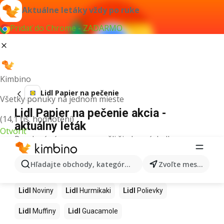
Aktuálne letáky vždy po ruke
Pridať do Chrome - ZADARMO
Kimbino
Lidl Papier na pečenie
Všetky ponuky na jednom mieste
Lidl Papier na pečenie akcia -
(14,1 tis. hodnotení)
aktuálny leták
Otvoriť
Pre daný výraz sme nenašli žiadne výsledky.
Ďalšie produkty v obchodoch Lidl
Hľadajte obchody, kategórie, produkty...
Zvoľte mesto
Lidl
Kapor
Lidl
Ashwagandha
Lidl
Nintendo Switch
Lidl
Noviny
Lidl
Hurmikaki
Lidl
Polievky
Lidl
Muffiny
Lidl
Guacamole