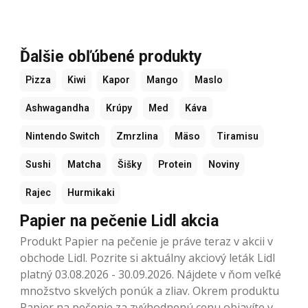
Ďalšie obľúbené produkty
Pizza
Kiwi
Kapor
Mango
Maslo
Ashwagandha
Krúpy
Med
Káva
Nintendo Switch
Zmrzlina
Mäso
Tiramisu
Sushi
Matcha
Šišky
Protein
Noviny
Rajec
Hurmikaki
Papier na pečenie Lidl akcia
Produkt Papier na pečenie je práve teraz v akcii v
obchode Lidl. Pozrite si aktuálny akciový leták Lidl
platný 03.08.2026 - 30.09.2026. Nájdete v ňom veľké
množstvo skvelých ponúk a zliav. Okrem produktu
Papier na pečenie za zvýhodnenú cenu objavíte v