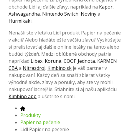
obchode Lidl aj ďalšie zľavy, napríklad na
Kapor
,
Ashwagandha
,
Nintendo Switch
,
Noviny
a
Hurmikaki
.
Nenašli ste v letáku Lidl produkt Papier na pečenie
v akcii? Alebo hľadáte ešte väčšiu zľavu? Vyskúšajte
si prelistovať aj ďalšie online letáky na tento alebo
budúci týždeň. Medzi obľúbené obchody patria
napríklad
Libex
,
Koruna
,
COOP Jednota
,
KARMEN
CBA
a
Nitrazdroj
.
Kimbino.sk
je váš partner v
nakupovaní. Každý deň sa snaží zbierať všetky
výhodné akcie, zľavy a ponuky, aby ste vy mohli
nakupovať lacnejšie. Stiahnite si aj našu aplikáciu
Kimbino app
a ušetrite s nami.
Produkty
Papier na pečenie
Lidl Papier na pečenie