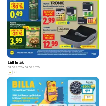
Lidl leták
03.08.2026
-
09.08.2026
Lidl