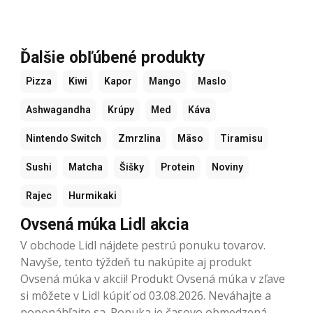
Ďalšie obľúbené produkty
Pizza
Kiwi
Kapor
Mango
Maslo
Ashwagandha
Krúpy
Med
Káva
Nintendo Switch
Zmrzlina
Mäso
Tiramisu
Sushi
Matcha
Šišky
Protein
Noviny
Rajec
Hurmikaki
Ovsená múka Lidl akcia
V obchode Lidl nájdete pestrú ponuku tovarov.
Navyše, tento týždeň tu nakúpite aj produkt
Ovsená múka v akcii! Produkt Ovsená múka v zľave
si môžete v Lidl kúpiť od 03.08.2026. Neváhajte a
poponáhľajte sa. Ponuka je časovo obmedzená.