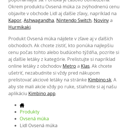
Okrem produktu Ovsená múka za zvýhodnenú cenu
objavíte v obchode Lidl aj ďalšie zľavy, napríklad na
Kapor
,
Ashwagandha
,
Nintendo Switch
,
Noviny
a
Hurmikaki
.
Produkt Ovsená múka nájdete v zľave aj v ďalších
obchodoch. Ak chcete zistiť, kto ponúka najlepšiu
cenu počas tohto alebo budúceho týždňa, pozrite si
aj ďalšie letáky z kategórie. Prelistujte si napríklad
online letáky z obchodov
Metro
a
Klas
. Ak chcete
ušetriť, nezabudnite si vždy pred nákupom
prelistovať akciové letáky na stránke
Kimbino.sk
. A
aby ste mali akcie vždy po ruke, stiahnite si aj našu
aplikáciu
Kimbino app
.
Produkty
Ovsená múka
Lidl Ovsená múka