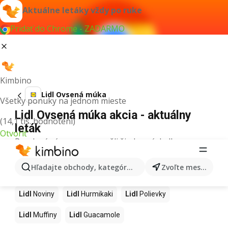
Aktuálne letáky vždy po ruke
Pridať do Chrome - ZADARMO
Kimbino
Lidl Ovsená múka
Všetky ponuky na jednom mieste
Lidl Ovsená múka akcia - aktuálny
(14,1 tis. hodnotení)
leták
Otvoriť
Pre daný výraz sme nenašli žiadne výsledky.
Ďalšie produkty v obchodoch Lidl
Hľadajte obchody, kategórie, produkty...
Zvoľte mesto
Lidl
Kapor
Lidl
Ashwagandha
Lidl
Nintendo Switch
Lidl
Noviny
Lidl
Hurmikaki
Lidl
Polievky
Lidl
Muffiny
Lidl
Guacamole