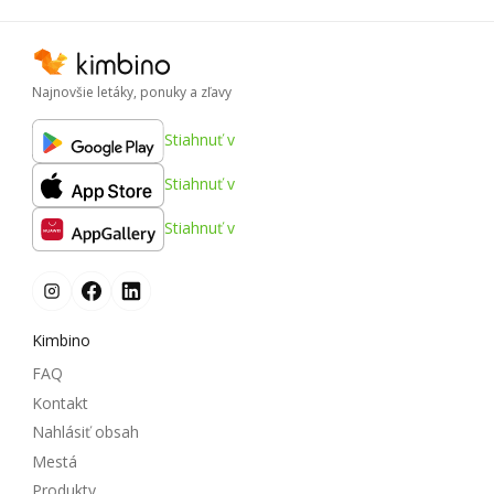
Najnovšie letáky, ponuky a zľavy
Stiahnuť v
Stiahnuť v
Stiahnuť v
Kimbino
FAQ
Kontakt
Nahlásiť obsah
Mestá
Produkty