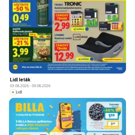
Lidl leták
03.08.2026
-
09.08.2026
Lidl