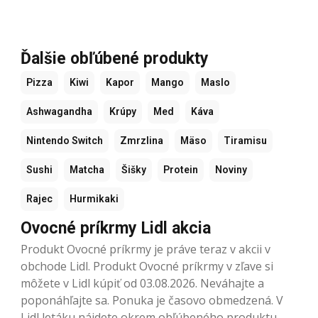
Ďalšie obľúbené produkty
Pizza
Kiwi
Kapor
Mango
Maslo
Ashwagandha
Krúpy
Med
Káva
Nintendo Switch
Zmrzlina
Mäso
Tiramisu
Sushi
Matcha
Šišky
Protein
Noviny
Rajec
Hurmikaki
Ovocné príkrmy Lidl akcia
Produkt Ovocné príkrmy je práve teraz v akcii v
obchode Lidl. Produkt Ovocné príkrmy v zľave si
môžete v Lidl kúpiť od 03.08.2026. Neváhajte a
poponáhľajte sa. Ponuka je časovo obmedzená. V
Lidl letáku nájdete okrem obľúbeného produktu