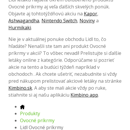
Ovocné príkrmy aj veľa ďalších skvelých ponúk.
Objavte aj tohtotýždňovú akciu na
Kapor
,
Ashwagandha
,
Nintendo Switch
,
Noviny
a
Hurmikaki
.
Nie je v aktuálnej ponuke obchodu Lidl to, čo
hľadáte? Nenašli ste tam ani produkt Ovocné
príkrmy v akcii? To vôbec nevadí! Prelistujte si ďalšie
letáky online z kategórie. Odporúčame si pozrieť
akcie na tento a budúci týždeň napríklad v
obchodoch . Ak chcete ušetriť, nezabudnite si vždy
pred nákupom prelistovať akciové letáky na stránke
Kimbino.sk
. A aby ste mali akcie vždy po ruke,
stiahnite si aj našu aplikáciu
Kimbino app
.
Produkty
Ovocné príkrmy
Lidl Ovocné príkrmy