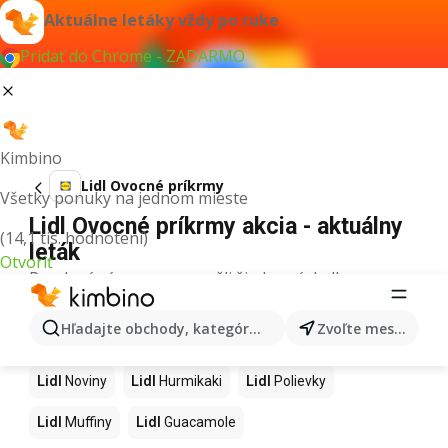
Aktuálne letáky vždy po ruke
Pridať do Chrome - ZADARMO
Kimbino
Lidl Ovocné príkrmy
Všetky ponuky na jednom mieste
Lidl Ovocné príkrmy akcia - aktuálny
(14,1 tis. hodnotení)
leták
Otvoriť
Pre daný výraz sme nenašli žiadne výsledky.
Ďalšie produkty v obchodoch Lidl
Hľadajte obchody, kategórie, produkty...
Zvoľte mesto
Lidl
Kapor
Lidl
Ashwagandha
Lidl
Nintendo Switch
Lidl
Noviny
Lidl
Hurmikaki
Lidl
Polievky
Lidl
Muffiny
Lidl
Guacamole