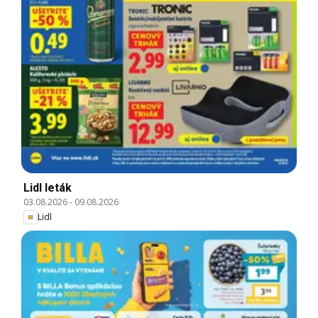
Lidl leták
03.08.2026
-
09.08.2026
Lidl