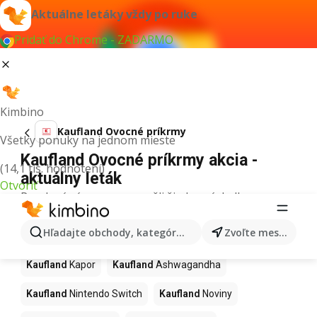
Aktuálne letáky vždy po ruke
Pridať do Chrome - ZADARMO
Kimbino
Kaufland Ovocné príkrmy
Všetky ponuky na jednom mieste
Kaufland Ovocné príkrmy akcia -
(14,1 tis. hodnotení)
aktuálny leták
Otvoriť
Pre daný výraz sme nenašli žiadne výsledky.
Ďalšie produkty v obchodoch
Hľadajte obchody, kategórie, produkty...
Zvoľte mesto
Kaufland
Kaufland
Kapor
Kaufland
Ashwagandha
Kaufland
Nintendo Switch
Kaufland
Noviny