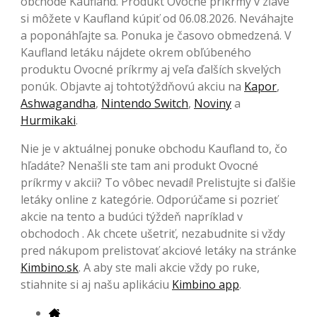
obchode Kaufland. Produkt Ovocné príkrmy v zľave
si môžete v Kaufland kúpiť od 06.08.2026. Neváhajte
a poponáhľajte sa. Ponuka je časovo obmedzená. V
Kaufland letáku nájdete okrem obľúbeného
produktu Ovocné príkrmy aj veľa ďalších skvelých
ponúk. Objavte aj tohtotýždňovú akciu na
Kapor
,
Ashwagandha
,
Nintendo Switch
,
Noviny
a
Hurmikaki
.
Nie je v aktuálnej ponuke obchodu Kaufland to, čo
hľadáte? Nenašli ste tam ani produkt Ovocné
príkrmy v akcii? To vôbec nevadí! Prelistujte si ďalšie
letáky online z kategórie. Odporúčame si pozrieť
akcie na tento a budúci týždeň napríklad v
obchodoch . Ak chcete ušetriť, nezabudnite si vždy
pred nákupom prelistovať akciové letáky na stránke
Kimbino.sk
. A aby ste mali akcie vždy po ruke,
stiahnite si aj našu aplikáciu
Kimbino app
.