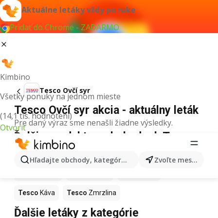
Aktuálne letáky vždy po ruke
Pridať do Chrome - ZADARMO
Kimbino
Tesco Ovčí syr
Všetky ponuky na jednom mieste
Tesco Ovčí syr akcia - aktuálny leták
(14,1 tis. hodnotení)
Pre daný výraz sme nenašli žiadne výsledky.
Otvoriť
Ďalšie produkty v obchodoch Tesco
Tesco
Pizza
Tesco
Kiwi
Tesco
Mango
Hľadajte obchody, kategórie, produkty...
Zvoľte mesto
Tesco
Maslo
Tesco
Krúpy
Tesco
Med
Tesco
Káva
Tesco
Zmrzlina
Ďalšie letáky z kategórie