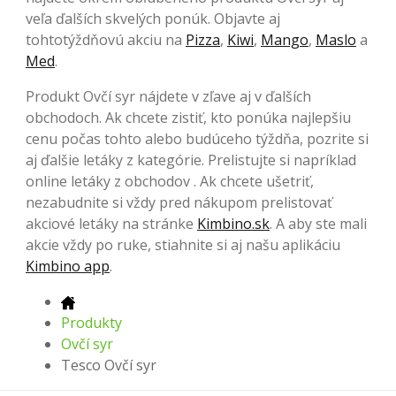
veľa ďalších skvelých ponúk. Objavte aj
tohtotýždňovú akciu na
Pizza
,
Kiwi
,
Mango
,
Maslo
a
Med
.
Produkt Ovčí syr nájdete v zľave aj v ďalších
obchodoch. Ak chcete zistiť, kto ponúka najlepšiu
cenu počas tohto alebo budúceho týždňa, pozrite si
aj ďalšie letáky z kategórie. Prelistujte si napríklad
online letáky z obchodov . Ak chcete ušetriť,
nezabudnite si vždy pred nákupom prelistovať
akciové letáky na stránke
Kimbino.sk
. A aby ste mali
akcie vždy po ruke, stiahnite si aj našu aplikáciu
Kimbino app
.
Produkty
Ovčí syr
Tesco Ovčí syr