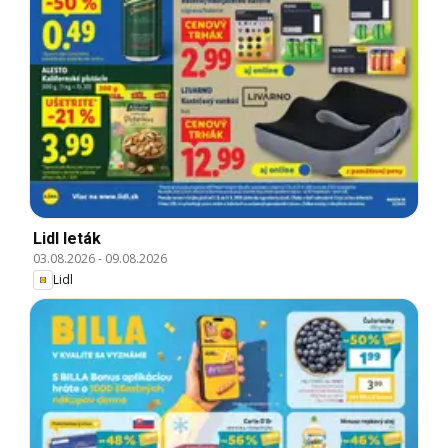
Lidl leták
03.08.2026
-
09.08.2026
Lidl