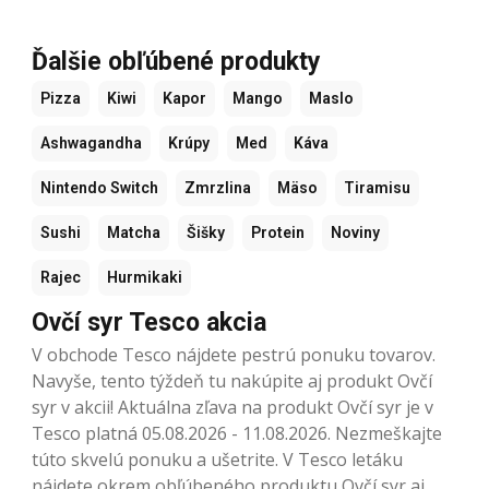
Ďalšie obľúbené produkty
Pizza
Kiwi
Kapor
Mango
Maslo
Ashwagandha
Krúpy
Med
Káva
Nintendo Switch
Zmrzlina
Mäso
Tiramisu
Sushi
Matcha
Šišky
Protein
Noviny
Rajec
Hurmikaki
Ovčí syr Tesco akcia
V obchode Tesco nájdete pestrú ponuku tovarov.
Navyše, tento týždeň tu nakúpite aj produkt Ovčí
syr v akcii! Aktuálna zľava na produkt Ovčí syr je v
Tesco platná 05.08.2026 - 11.08.2026. Nezmeškajte
túto skvelú ponuku a ušetrite. V Tesco letáku
nájdete okrem obľúbeného produktu Ovčí syr aj