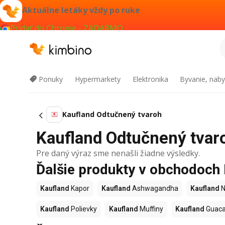
Aktuálne letáky vždy po ruke
Pridať do Chrome - ZADARMO
Ponuky
Hypermarkety
Elektronika
Byvanie, naby
Kaufland Odtučnený tvaroh
Kaufland Odtučnený tvaro
Pre daný výraz sme nenašli žiadne výsledky.
Ďalšie produkty v obchodoch
Kaufland
Kapor
Kaufland
Ashwagandha
Kaufland
N
Kaufland
Polievky
Kaufland
Muffiny
Kaufland
Guac