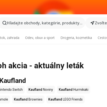
Hľadajte obchody, kategórie, produkty...
Zvoľt
tok, zahrada
Odev, obuv a sport
Drogeria, kozmetika
Cesto
h akcia - aktuálny leták
 Kaufland
intendo Switch
Kaufland
Noviny
Kaufland
Hurmikaki
amole
Kaufland
Brownies
Kaufland
LEGO Friends