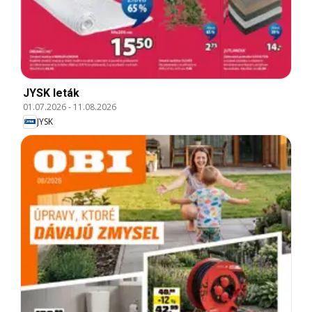
JYSK leták
01.07.2026
-
11.08.2026
JYSK