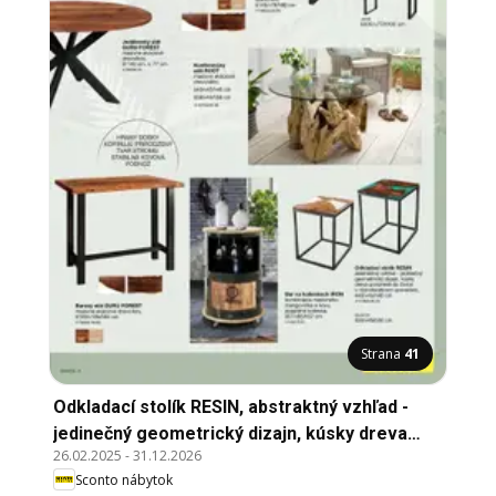
Strana
41
Odkladací stolík RESIN, abstraktný vzhľad -
jedinečný geometrický dizajn, kúsky dreva
26.02.2025
-
31.12.2026
ponorené do živice v rôznofarebnom
Sconto nábytok
prevedení,š40/v45/h40 cmš50/v45/h50 cm