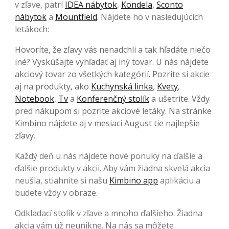
v zľave, patrí
IDEA nábytok
,
Kondela
,
Sconto
nábytok
a
Mountfield
. Nájdete ho v nasledujúcich
letákoch:
Hovoríte, že zľavy vás nenadchli a tak hľadáte niečo
iné? Vyskúšajte vyhľadať aj iný tovar. U nás nájdete
akciový tovar zo všetkých kategórií. Pozrite si akcie
aj na produkty, ako
Kuchynská linka
,
Kvety
,
Notebook
,
Tv
a
Konferenčný stolík
a ušetrite. Vždy
pred nákupom si pozrite akciové letáky. Na stránke
Kimbino nájdete aj v mesiaci August tie najlepšie
zľavy.
Každý deň u nás nájdete nové ponuky na ďalšie a
ďalšie produkty v akcii. Aby vám žiadna skvelá akcia
neušla, stiahnite si našu
Kimbino app
aplikáciu a
budete vždy v obraze.
Odkladací stolík v zľave a mnoho ďalšieho. Žiadna
akcia vám už neunikne. Na nás sa môžete