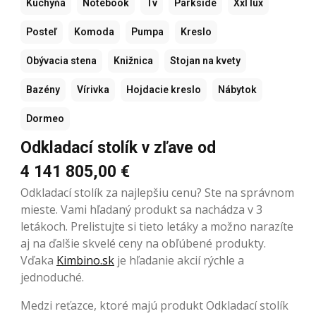
Kuchyňa
Notebook
Tv
Parkside
Xxl lux
Posteľ
Komoda
Pumpa
Kreslo
Obývacia stena
Knižnica
Stojan na kvety
Bazény
Vírivka
Hojdacie kreslo
Nábytok
Dormeo
Odkladací stolík v zľave od
4 141 805,00 €
Odkladací stolík za najlepšiu cenu? Ste na správnom
mieste. Vami hľadaný produkt sa nachádza v 3
letákoch. Prelistujte si tieto letáky a možno narazíte
aj na ďalšie skvelé ceny na obľúbené produkty.
Vďaka
Kimbino.sk
je hľadanie akcií rýchle a
jednoduché.
Medzi reťazce, ktoré majú produkt Odkladací stolík