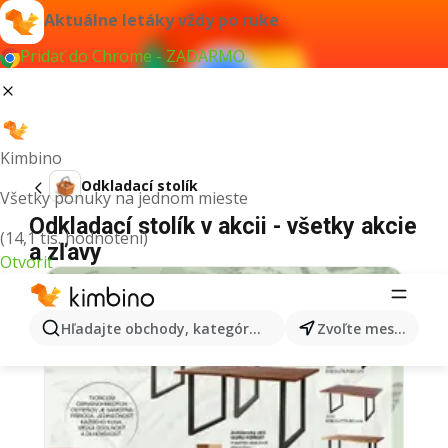
Aktuálne letáky vždy po ruke
Pridať do Chrome - ZADARMO
Kimbino
Odkladací stolík
Všetky ponuky na jednom mieste
Odkladací stolík v akcii - všetky akcie
(14,1 tis. hodnotení)
a zľavy
Otvoriť
Hľadajte obchody, kategórie, produkty...
Zvoľte mesto