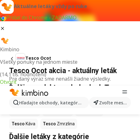
Aktuálne letáky vždy po ruke
Pridať do Chrome - ZADARMO
Kimbino
Tesco Ocot
Všetky ponuky na jednom mieste
Tesco Ocot akcia - aktuálny leták
(14,1 tis. hodnotení)
Pre daný výraz sme nenašli žiadne výsledky.
Otvoriť
Ďalšie produkty v obchodoch Tesco
Tesco
Pizza
Tesco
Kiwi
Tesco
Mango
Hľadajte obchody, kategórie, produkty...
Zvoľte mesto
Tesco
Maslo
Tesco
Krúpy
Tesco
Med
Tesco
Káva
Tesco
Zmrzlina
Ďalšie letáky z kategórie