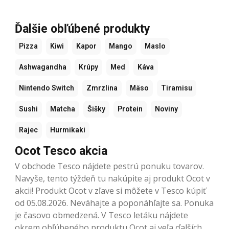
Ďalšie obľúbené produkty
Pizza
Kiwi
Kapor
Mango
Maslo
Ashwagandha
Krúpy
Med
Káva
Nintendo Switch
Zmrzlina
Mäso
Tiramisu
Sushi
Matcha
Šišky
Protein
Noviny
Rajec
Hurmikaki
Ocot Tesco akcia
V obchode Tesco nájdete pestrú ponuku tovarov.
Navyše, tento týždeň tu nakúpite aj produkt Ocot v
akcii! Produkt Ocot v zľave si môžete v Tesco kúpiť
od 05.08.2026. Neváhajte a poponáhľajte sa. Ponuka
je časovo obmedzená. V Tesco letáku nájdete
okrem obľúbeného produktu Ocot aj veľa ďalších