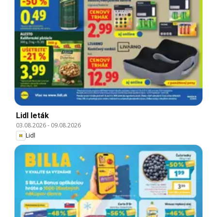
Lidl leták
03.08.2026
-
09.08.2026
Lidl