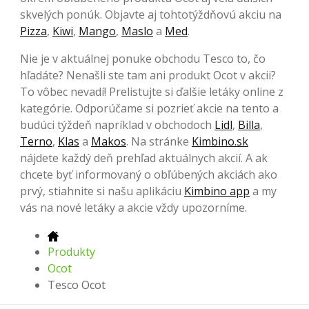
skvelých ponúk. Objavte aj tohtotýždňovú akciu na
Pizza
,
Kiwi
,
Mango
,
Maslo
a
Med
.
Nie je v aktuálnej ponuke obchodu Tesco to, čo
hľadáte? Nenašli ste tam ani produkt Ocot v akcii?
To vôbec nevadí! Prelistujte si ďalšie letáky online z
kategórie. Odporúčame si pozrieť akcie na tento a
budúci týždeň napríklad v obchodoch
Lidl
,
Billa
,
Terno
,
Klas
a
Makos
. Na stránke
Kimbino.sk
nájdete každý deň prehľad aktuálnych akcií. A ak
chcete byť informovaný o obľúbených akciách ako
prvý, stiahnite si našu aplikáciu
Kimbino app
a my
vás na nové letáky a akcie vždy upozorníme.
Produkty
Ocot
Tesco Ocot