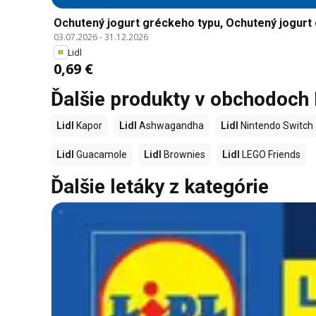
Ochutený jogurt gréckeho typu, Ochutený jogurt 
03.07.2026
-
31.12.2026
Lidl
0,69 €
Ďalšie produkty v obchodoch 
Lidl
Kapor
Lidl
Ashwagandha
Lidl
Nintendo Switch
Lidl
Guacamole
Lidl
Brownies
Lidl
LEGO Friends
Ďalšie letáky z kategórie