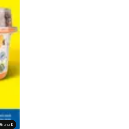
Strana
8