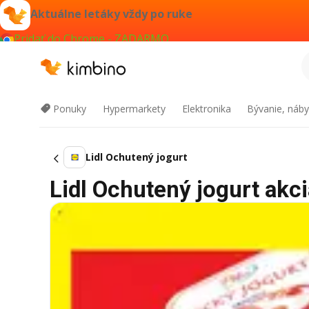
Aktuálne letáky vždy po ruke
Pridať do Chrome - ZADARMO
Ponuky
Hypermarkety
Elektronika
Bývanie, náby
Lidl Ochutený jogurt
Lidl Ochutený jogurt akci