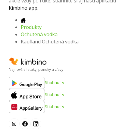
akcie vždy po ruke, stiahnite si aj našu aplikáciu
Kimbino app
.
Produkty
Ochutená vodka
Kaufland Ochutená vodka
Najnovšie letáky, ponuky a zľavy
Stiahnuť v
Stiahnuť v
Stiahnuť v