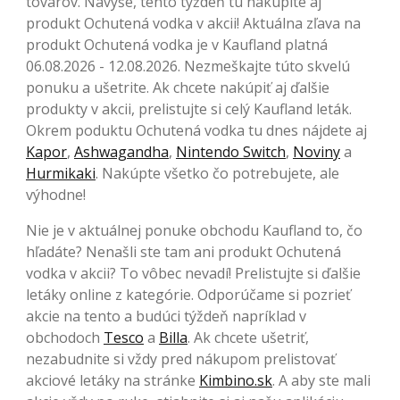
tovarov. Navyše, tento týždeň tu nakúpite aj
produkt Ochutená vodka v akcii! Aktuálna zľava na
produkt Ochutená vodka je v Kaufland platná
06.08.2026 - 12.08.2026. Nezmeškajte túto skvelú
ponuku a ušetrite. Ak chcete nakúpiť aj ďalšie
produkty v akcii, prelistujte si celý Kaufland leták.
Okrem poduktu Ochutená vodka tu dnes nájdete aj
Kapor
,
Ashwagandha
,
Nintendo Switch
,
Noviny
a
Hurmikaki
. Nakúpte všetko čo potrebujete, ale
výhodne!
Nie je v aktuálnej ponuke obchodu Kaufland to, čo
hľadáte? Nenašli ste tam ani produkt Ochutená
vodka v akcii? To vôbec nevadí! Prelistujte si ďalšie
letáky online z kategórie. Odporúčame si pozrieť
akcie na tento a budúci týždeň napríklad v
obchodoch
Tesco
a
Billa
. Ak chcete ušetriť,
nezabudnite si vždy pred nákupom prelistovať
akciové letáky na stránke
Kimbino.sk
. A aby ste mali