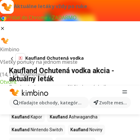
Aktuálne letáky vždy po ruke
Pridať do Chrome - ZADARMO
Kimbino
Kaufland Ochutená vodka
Všetky ponuky na jednom mieste
Kaufland Ochutená vodka akcia -
(14,1 tis. hodnotení)
aktuálny leták
Otvoriť
Pre daný výraz sme nenašli žiadne výsledky.
Ďalšie produkty v obchodoch
Hľadajte obchody, kategórie, produkty...
Zvoľte mesto
Kaufland
Kaufland
Kapor
Kaufland
Ashwagandha
Kaufland
Nintendo Switch
Kaufland
Noviny