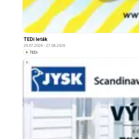
TEDi leták
29.07.2026
-
27.08.2026
TEDi