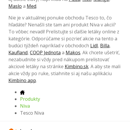
Maslo
a
Med
.
Nie je v aktuálnej ponuke obchodu Tesco to, čo
hľadáte? Nenašli ste tam ani produkt Niva v akcii?
To vôbec nevadí! Prelistujte si ďalšie letáky online z
kategórie. Odporúčame si pozrieť akcie na tento a
budúci týždeň napríklad v obchodoch
Lidl
,
Billa
,
Kaufland
,
COOP Jednota
a
Makos
. Ak chcete ušetriť,
nezabudnite si vždy pred nákupom prelistovať
akciové letáky na stránke
Kimbino.sk
. A aby ste mali
akcie vždy po ruke, stiahnite si aj našu aplikáciu
Kimbino app
.
Produkty
Niva
Tesco Niva