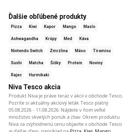
Ďalšie obľúbené produkty
Pizza
Kiwi
Kapor
Mango
Maslo
Ashwagandha
Krúpy
Med
Káva
Nintendo Switch
Zmrzlina
Mäso
Tiramisu
Sushi
Matcha
Šišky
Protein
Noviny
Rajec
Hurmikaki
Niva Tesco akcia
Produkt Niva je práve teraz v akcii v obchode Tesco.
Pozrite si aktuálny akciový leták Tesco platný
05.08.2026 - 11.08.2026. Nájdete v ňom veľké
množstvo skvelých ponúk a zliav. Okrem produktu
Niva za zvýhodnenú cenu objavíte v obchode Tesco
aj ďalšie zľavy, napríklad na
Pizza
,
Kiwi
,
Mango
,