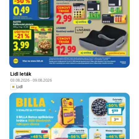
Lidl leták
03.08.2026
-
09.08.2026
Lidl