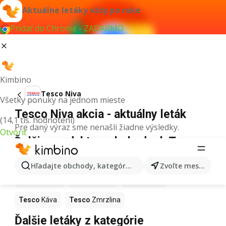
Aktuálne letáky vždy po ruke
Pridať do Chrome - ZADARMO
Kimbino
Tesco Niva
Všetky ponuky na jednom mieste
Tesco Niva akcia - aktuálny leták
(14,1 tis. hodnotení)
Pre daný výraz sme nenašli žiadne výsledky.
Otvoriť
Ďalšie produkty v obchodoch Tesco
Tesco
Pizza
Tesco
Kiwi
Tesco
Mango
Hľadajte obchody, kategórie, produkty...
Zvoľte mesto
Tesco
Maslo
Tesco
Krúpy
Tesco
Med
Tesco
Káva
Tesco
Zmrzlina
Ďalšie letáky z kategórie