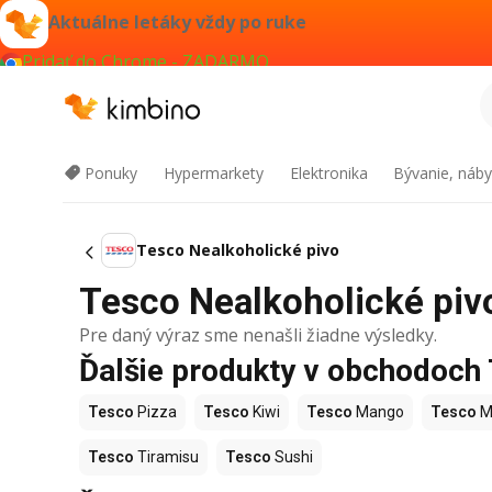
Aktuálne letáky vždy po ruke
Pridať do Chrome - ZADARMO
Ponuky
Hypermarkety
Elektronika
Bývanie, náby
Tesco Nealkoholické pivo
Tesco Nealkoholické pivo
Pre daný výraz sme nenašli žiadne výsledky.
Ďalšie produkty v obchodoch
Tesco
Pizza
Tesco
Kiwi
Tesco
Mango
Tesco
M
Tesco
Tiramisu
Tesco
Sushi