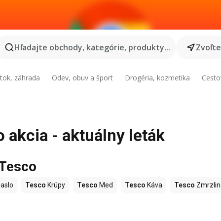
Hľadajte obchody, kategórie, produkty...
Zvoľt
tok, záhrada
Odev, obuv a šport
Drogéria, kozmetika
Cesto
 akcia - aktuálny leták
 Tesco
aslo
Tesco
Krúpy
Tesco
Med
Tesco
Káva
Tesco
Zmrzlin