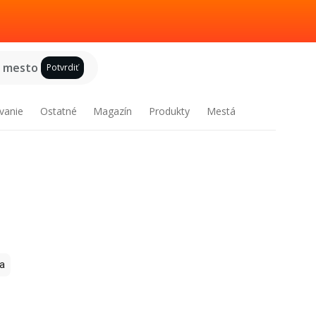
e mesto
Potvrdiť
vanie
Ostatné
Magazín
Produkty
Mestá
a