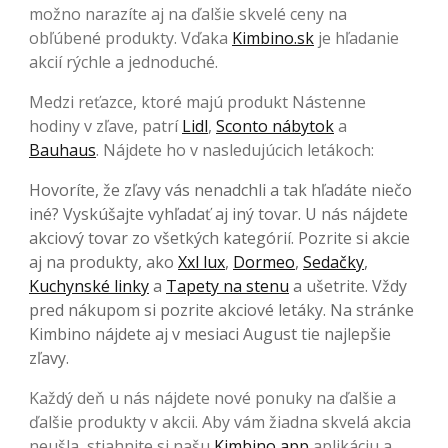
možno narazíte aj na ďalšie skvelé ceny na
obľúbené produkty. Vďaka
Kimbino.sk
je hľadanie
akcií rýchle a jednoduché.
Medzi reťazce, ktoré majú produkt Nástenne
hodiny v zľave, patrí
Lidl
,
Sconto nábytok
a
Bauhaus
. Nájdete ho v nasledujúcich letákoch:
Hovoríte, že zľavy vás nenadchli a tak hľadáte niečo
iné? Vyskúšajte vyhľadať aj iný tovar. U nás nájdete
akciový tovar zo všetkých kategórií. Pozrite si akcie
aj na produkty, ako
Xxl lux
,
Dormeo
,
Sedačky
,
Kuchynské linky
a
Tapety na stenu
a ušetrite. Vždy
pred nákupom si pozrite akciové letáky. Na stránke
Kimbino nájdete aj v mesiaci August tie najlepšie
zľavy.
Každý deň u nás nájdete nové ponuky na ďalšie a
ďalšie produkty v akcii. Aby vám žiadna skvelá akcia
neušla, stiahnite si našu
Kimbino app
aplikáciu a