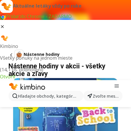
Aktuálne letáky vždy po ruke
Pridať do Chrome - ZADARMO
Kimbino
Nástenne hodiny
Všetky ponuky na jednom mieste
Nástenne hodiny v akcii - všetky
(14,1 tis. hodnotení)
akcie a zľavy
Otvoriť
Hľadajte obchody, kategórie, produkty...
Zvoľte mesto