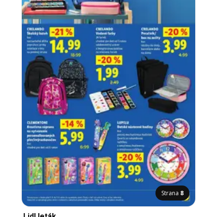
Strana
8
Lidl leták