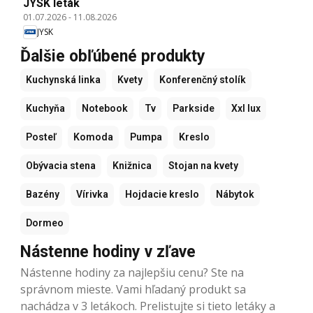
JYSK leták
01.07.2026
-
11.08.2026
JYSK
Ďalšie obľúbené produkty
Kuchynská linka
Kvety
Konferenčný stolík
Kuchyňa
Notebook
Tv
Parkside
Xxl lux
Posteľ
Komoda
Pumpa
Kreslo
Obývacia stena
Knižnica
Stojan na kvety
Bazény
Vírivka
Hojdacie kreslo
Nábytok
Dormeo
Nástenne hodiny v zľave
Nástenne hodiny za najlepšiu cenu? Ste na
správnom mieste. Vami hľadaný produkt sa
nachádza v 3 letákoch. Prelistujte si tieto letáky a