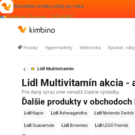
Aktuálne letáky vždy po ruke
Pridať do Chrome - ZADARMO
Ponuky
Hypermarkety
Elektronika
Bývanie, náby
Lidl Multivitamín
Lidl Multivitamín akcia - 
Pre daný výraz sme nenašli žiadne výsledky.
Ďalšie produkty v obchodoch 
Lidl
Kapor
Lidl
Ashwagandha
Lidl
Nintendo Switch
Lidl
Guacamole
Lidl
Brownies
Lidl
LEGO Friends