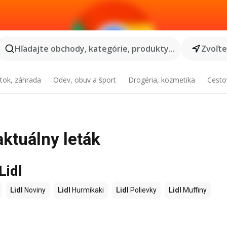
Hľadajte obchody, kategórie, produkty...
Zvoľt
tok, záhrada
Odev, obuv a šport
Drogéria, kozmetika
Cesto
aktuálny leták
Lidl
Lidl
Noviny
Lidl
Hurmikaki
Lidl
Polievky
Lidl
Muffiny