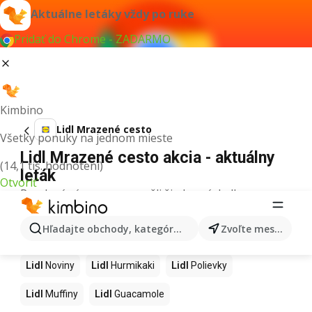
Aktuálne letáky vždy po ruke
Pridať do Chrome - ZADARMO
Kimbino
Lidl Mrazené cesto
Všetky ponuky na jednom mieste
Lidl Mrazené cesto akcia - aktuálny
(14,1 tis. hodnotení)
leták
Otvoriť
Pre daný výraz sme nenašli žiadne výsledky.
Ďalšie produkty v obchodoch Lidl
Hľadajte obchody, kategórie, produkty...
Zvoľte mesto
Lidl
Kapor
Lidl
Ashwagandha
Lidl
Nintendo Switch
Lidl
Noviny
Lidl
Hurmikaki
Lidl
Polievky
Lidl
Muffiny
Lidl
Guacamole