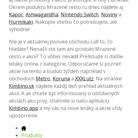
Okrem poduktu Mrazené cesto tu dnes nájdete aj
Kapor
,
Ashwagandha
,
Nintendo Switch
,
Noviny
a
Hurmikaki
. Nakúpte všetko čo potrebujete, ale
výhodne!
Nie je v aktuálnej ponuke obchodu Lidl to, čo
hľadáte? Nenašli ste tam ani produkt Mrazené
cesto v akcii? To vôbec nevadí! Prelistujte si ďalšie
letáky online z kategórie. Odporúčame si pozrieť
akcie na tento a budúci týždeň napríklad v
obchodoch
Metro
,
Koruna
a
XXXLutz
. Na stránke
Kimbino.sk
nájdete každý deň prehľad aktuálnych
akcií. A ak chcete byť informovaný o obľúbených
akciách ako prvý, stiahnite si našu aplikáciu
Kimbino app
a my vás na nové letáky a akcie vždy
upozorníme.
Produkty