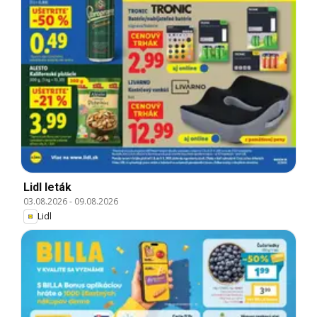
Lidl leták
03.08.2026
-
09.08.2026
Lidl