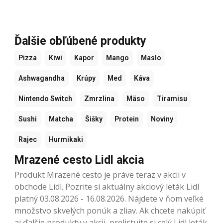
Ďalšie obľúbené produkty
Pizza
Kiwi
Kapor
Mango
Maslo
Ashwagandha
Krúpy
Med
Káva
Nintendo Switch
Zmrzlina
Mäso
Tiramisu
Sushi
Matcha
Šišky
Protein
Noviny
Rajec
Hurmikaki
Mrazené cesto Lidl akcia
Produkt Mrazené cesto je práve teraz v akcii v
obchode Lidl. Pozrite si aktuálny akciový leták Lidl
platný 03.08.2026 - 16.08.2026. Nájdete v ňom veľké
množstvo skvelých ponúk a zliav. Ak chcete nakúpiť
aj ďalšie produkty v akcii, prelistujte si celý Lidl leták.