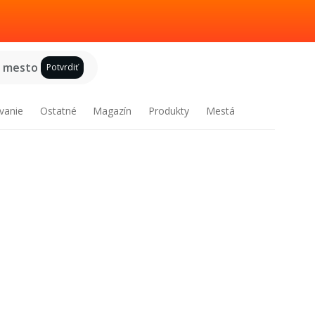
e mesto
Potvrdiť
vanie
Ostatné
Magazín
Produkty
Mestá