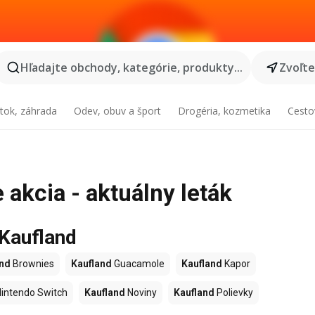
Hľadajte obchody, kategórie, produkty...
Zvoľt
tok, záhrada
Odev, obuv a šport
Drogéria, kozmetika
Cesto
akcia - aktuálny leták
 Kaufland
and
Brownies
Kaufland
Guacamole
Kaufland
Kapor
intendo Switch
Kaufland
Noviny
Kaufland
Polievky