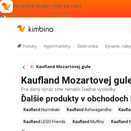
Aktuálne letáky vždy po ruke
Pridať do Chrome - ZADARMO
Ponuky
Hypermarkety
Elektronika
Bývanie, náby
Kaufland Mozartovej gule
Kaufland Mozartovej gule 
Pre daný výraz sme nenašli žiadne výsledky.
Ďalšie produkty v obchodoch
Kaufland
Hurmikaki
Kaufland
Ashwagandha
Kaufl
Kaufland
LEGO Friends
Kaufland
Muffiny
Kaufland
N