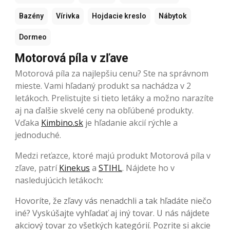
Bazény
Vírivka
Hojdacie kreslo
Nábytok
Dormeo
Motorová píla v zľave
Motorová píla za najlepšiu cenu? Ste na správnom
mieste. Vami hľadaný produkt sa nachádza v 2
letákoch. Prelistujte si tieto letáky a možno narazíte
aj na ďalšie skvelé ceny na obľúbené produkty.
Vďaka
Kimbino.sk
je hľadanie akcií rýchle a
jednoduché.
Medzi reťazce, ktoré majú produkt Motorová píla v
zľave, patrí
Kinekus
a
STIHL
. Nájdete ho v
nasledujúcich letákoch:
Hovoríte, že zľavy vás nenadchli a tak hľadáte niečo
iné? Vyskúšajte vyhľadať aj iný tovar. U nás nájdete
akciový tovar zo všetkých kategórií. Pozrite si akcie