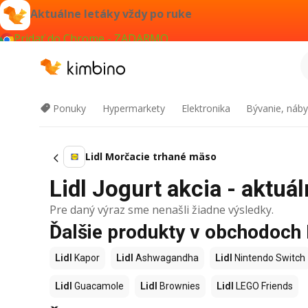
Aktuálne letáky vždy po ruke
Pridať do Chrome - ZADARMO
Ponuky
Hypermarkety
Elektronika
Bývanie, náby
Lidl Morčacie trhané mäso
Lidl Jogurt akcia - aktuál
Pre daný výraz sme nenašli žiadne výsledky.
Ďalšie produkty v obchodoch 
Lidl
Kapor
Lidl
Ashwagandha
Lidl
Nintendo Switch
Lidl
Guacamole
Lidl
Brownies
Lidl
LEGO Friends