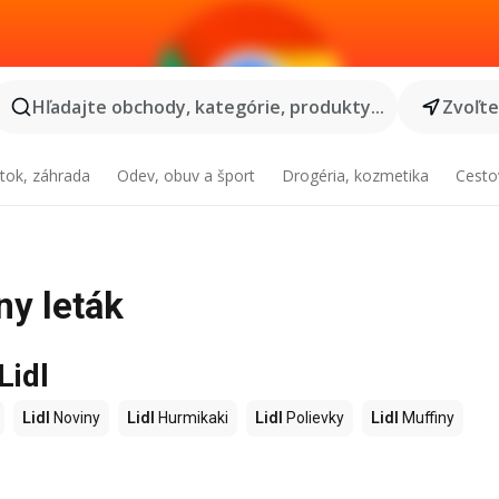
Hľadajte obchody, kategórie, produkty...
Zvoľt
tok, záhrada
Odev, obuv a šport
Drogéria, kozmetika
Cesto
ny leták
Lidl
Lidl
Noviny
Lidl
Hurmikaki
Lidl
Polievky
Lidl
Muffiny