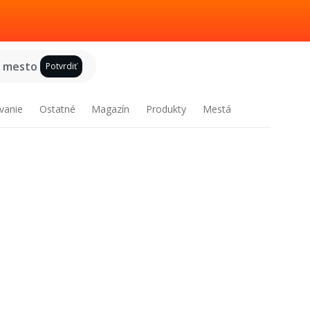
e mesto
Potvrdiť
vanie
Ostatné
Magazín
Produkty
Mestá