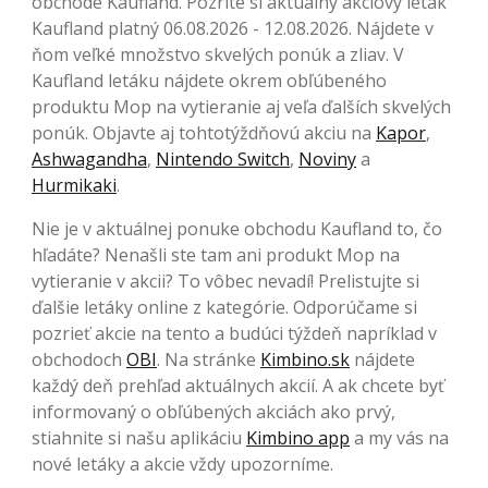
obchode Kaufland. Pozrite si aktuálny akciový leták
Kaufland platný 06.08.2026 - 12.08.2026. Nájdete v
ňom veľké množstvo skvelých ponúk a zliav. V
Kaufland letáku nájdete okrem obľúbeného
produktu Mop na vytieranie aj veľa ďalších skvelých
ponúk. Objavte aj tohtotýždňovú akciu na
Kapor
,
Ashwagandha
,
Nintendo Switch
,
Noviny
a
Hurmikaki
.
Nie je v aktuálnej ponuke obchodu Kaufland to, čo
hľadáte? Nenašli ste tam ani produkt Mop na
vytieranie v akcii? To vôbec nevadí! Prelistujte si
ďalšie letáky online z kategórie. Odporúčame si
pozrieť akcie na tento a budúci týždeň napríklad v
obchodoch
OBI
. Na stránke
Kimbino.sk
nájdete
každý deň prehľad aktuálnych akcií. A ak chcete byť
informovaný o obľúbených akciách ako prvý,
stiahnite si našu aplikáciu
Kimbino app
a my vás na
nové letáky a akcie vždy upozorníme.