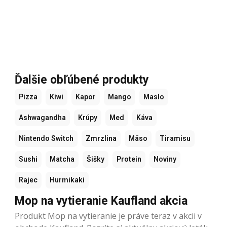
Ďalšie obľúbené produkty
Pizza
Kiwi
Kapor
Mango
Maslo
Ashwagandha
Krúpy
Med
Káva
Nintendo Switch
Zmrzlina
Mäso
Tiramisu
Sushi
Matcha
Šišky
Protein
Noviny
Rajec
Hurmikaki
Mop na vytieranie Kaufland akcia
Produkt Mop na vytieranie je práve teraz v akcii v