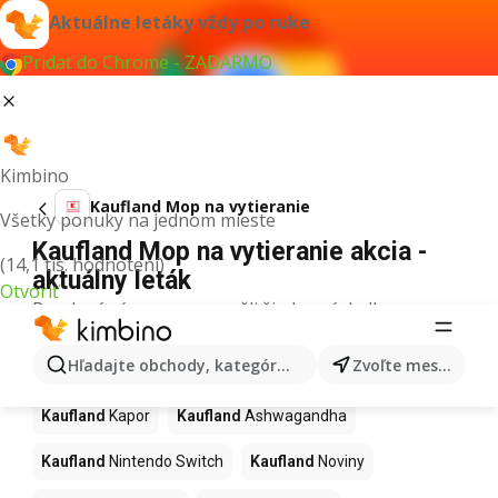
Aktuálne letáky vždy po ruke
Pridať do Chrome - ZADARMO
Kimbino
Kaufland Mop na vytieranie
Všetky ponuky na jednom mieste
Kaufland Mop na vytieranie akcia -
(14,1 tis. hodnotení)
aktuálny leták
Otvoriť
Pre daný výraz sme nenašli žiadne výsledky.
Ďalšie produkty v obchodoch
Hľadajte obchody, kategórie, produkty...
Zvoľte mesto
Kaufland
Kaufland
Kapor
Kaufland
Ashwagandha
Kaufland
Nintendo Switch
Kaufland
Noviny