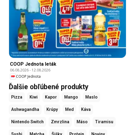
COOP Jednota leták
06.08.2026
-
12.08.2026
COOP Jednota
Ďalšie obľúbené produkty
Pizza
Kiwi
Kapor
Mango
Maslo
Ashwagandha
Krúpy
Med
Káva
Nintendo Switch
Zmrzlina
Mäso
Tiramisu
Sushi
Matcha
Šišky
Protein
Noviny