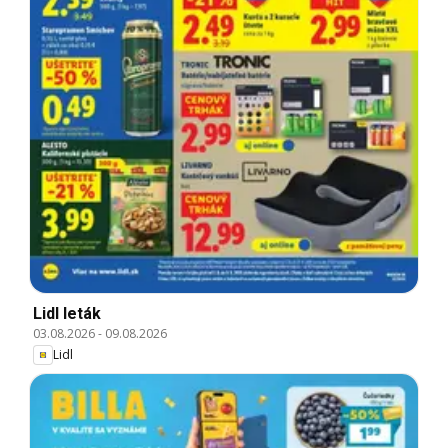
Lidl leták
03.08.2026
-
09.08.2026
Lidl