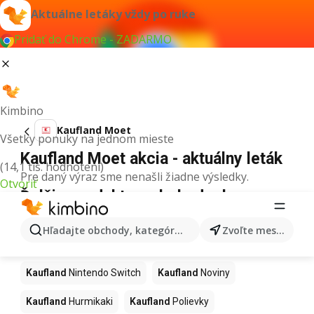
Aktuálne letáky vždy po ruke
Pridať do Chrome - ZADARMO
Kimbino
Kaufland Moet
Všetky ponuky na jednom mieste
Kaufland Moet akcia - aktuálny leták
(14,1 tis. hodnotení)
Pre daný výraz sme nenašli žiadne výsledky.
Otvoriť
Ďalšie produkty v obchodoch
Kaufland
Hľadajte obchody, kategórie, produkty...
Zvoľte mesto
Kaufland
Kapor
Kaufland
Ashwagandha
Kaufland
Nintendo Switch
Kaufland
Noviny
Kaufland
Hurmikaki
Kaufland
Polievky