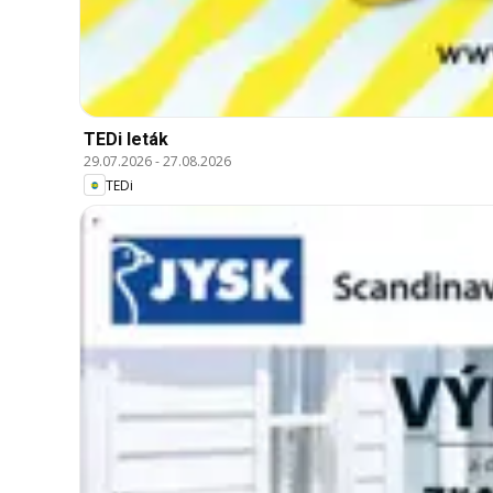
TEDi leták
29.07.2026
-
27.08.2026
TEDi