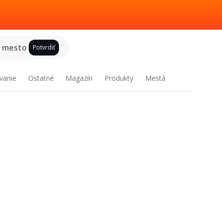
e mesto
Potvrdiť
vanie
Ostatné
Magazín
Produkty
Mestá