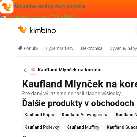
Aktuálne letáky vždy po ruke
Pridať do Chrome - ZADARMO
Ponuky
Hypermarkety
Elektronika
Bývanie, náby
Kaufland Mlynček na korenie
Kaufland Mlynček na kore
Pre daný výraz sme nenašli žiadne výsledky.
Ďalšie produkty v obchodoch
Kaufland
Kapor
Kaufland
Ashwagandha
Kaufland
N
Kaufland
Polievky
Kaufland
Muffiny
Kaufland
Guac