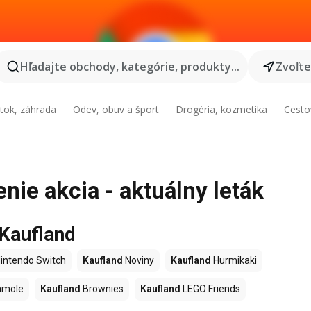
Hľadajte obchody, kategórie, produkty...
Zvoľt
tok, záhrada
Odev, obuv a šport
Drogéria, kozmetika
Cesto
nie akcia - aktuálny leták
 Kaufland
intendo Switch
Kaufland
Noviny
Kaufland
Hurmikaki
amole
Kaufland
Brownies
Kaufland
LEGO Friends