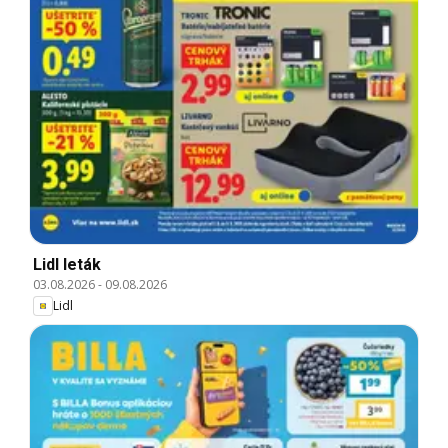
Lidl leták
03.08.2026
-
09.08.2026
Lidl