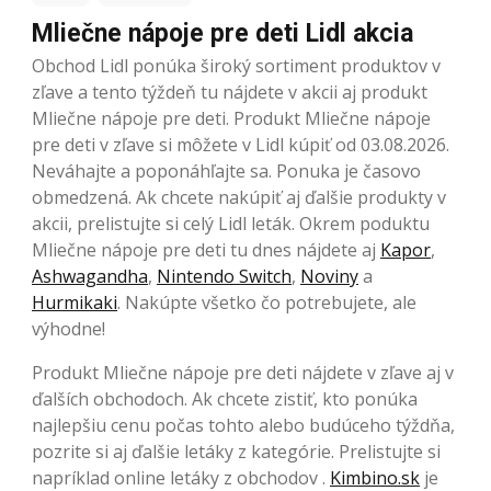
Mliečne nápoje pre deti Lidl akcia
Obchod Lidl ponúka široký sortiment produktov v
zľave a tento týždeň tu nájdete v akcii aj produkt
Mliečne nápoje pre deti. Produkt Mliečne nápoje
pre deti v zľave si môžete v Lidl kúpiť od 03.08.2026.
Neváhajte a poponáhľajte sa. Ponuka je časovo
obmedzená. Ak chcete nakúpiť aj ďalšie produkty v
akcii, prelistujte si celý Lidl leták. Okrem poduktu
Mliečne nápoje pre deti tu dnes nájdete aj
Kapor
,
Ashwagandha
,
Nintendo Switch
,
Noviny
a
Hurmikaki
. Nakúpte všetko čo potrebujete, ale
výhodne!
Produkt Mliečne nápoje pre deti nájdete v zľave aj v
ďalších obchodoch. Ak chcete zistiť, kto ponúka
najlepšiu cenu počas tohto alebo budúceho týždňa,
pozrite si aj ďalšie letáky z kategórie. Prelistujte si
napríklad online letáky z obchodov .
Kimbino.sk
je