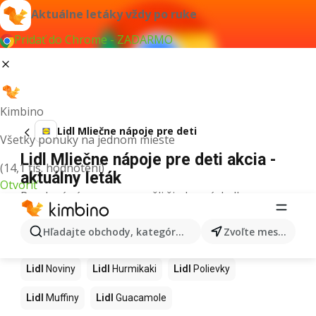
Aktuálne letáky vždy po ruke
Pridať do Chrome - ZADARMO
Kimbino
Lidl Mliečne nápoje pre deti
Všetky ponuky na jednom mieste
Lidl Mliečne nápoje pre deti akcia -
(14,1 tis. hodnotení)
aktuálny leták
Otvoriť
Pre daný výraz sme nenašli žiadne výsledky.
Ďalšie produkty v obchodoch Lidl
Hľadajte obchody, kategórie, produkty...
Zvoľte mesto
Lidl
Kapor
Lidl
Ashwagandha
Lidl
Nintendo Switch
Lidl
Noviny
Lidl
Hurmikaki
Lidl
Polievky
Lidl
Muffiny
Lidl
Guacamole