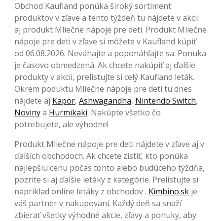
Obchod Kaufland ponúka široký sortiment
produktov v zľave a tento týždeň tu nájdete v akcii
aj produkt Mliečne nápoje pre deti. Produkt Mliečne
nápoje pre deti v zľave si môžete v Kaufland kúpiť
od 06.08.2026. Neváhajte a poponáhľajte sa. Ponuka
je časovo obmedzená. Ak chcete nakúpiť aj ďalšie
produkty v akcii, prelistujte si celý Kaufland leták.
Okrem poduktu Mliečne nápoje pre deti tu dnes
nájdete aj
Kapor
,
Ashwagandha
,
Nintendo Switch
,
Noviny
a
Hurmikaki
. Nakúpte všetko čo
potrebujete, ale výhodne!
Produkt Mliečne nápoje pre deti nájdete v zľave aj v
ďalších obchodoch. Ak chcete zistiť, kto ponúka
najlepšiu cenu počas tohto alebo budúceho týždňa,
pozrite si aj ďalšie letáky z kategórie. Prelistujte si
napríklad online letáky z obchodov .
Kimbino.sk
je
váš partner v nakupovaní. Každý deň sa snaží
zbierať všetky výhodné akcie, zľavy a ponuky, aby