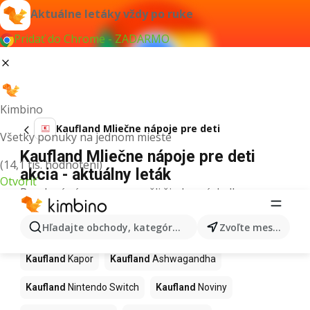
Aktuálne letáky vždy po ruke
Pridať do Chrome - ZADARMO
Kimbino
Kaufland Mliečne nápoje pre deti
Všetky ponuky na jednom mieste
Kaufland Mliečne nápoje pre deti
(14,1 tis. hodnotení)
akcia - aktuálny leták
Otvoriť
Pre daný výraz sme nenašli žiadne výsledky.
Ďalšie produkty v obchodoch
Hľadajte obchody, kategórie, produkty...
Zvoľte mesto
Kaufland
Kaufland
Kapor
Kaufland
Ashwagandha
Kaufland
Nintendo Switch
Kaufland
Noviny