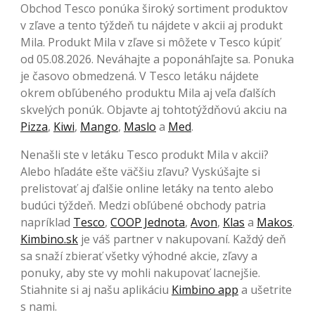
Obchod Tesco ponúka široký sortiment produktov
v zľave a tento týždeň tu nájdete v akcii aj produkt
Mila. Produkt Mila v zľave si môžete v Tesco kúpiť
od 05.08.2026. Neváhajte a poponáhľajte sa. Ponuka
je časovo obmedzená. V Tesco letáku nájdete
okrem obľúbeného produktu Mila aj veľa ďalších
skvelých ponúk. Objavte aj tohtotýždňovú akciu na
Pizza
,
Kiwi
,
Mango
,
Maslo
a
Med
.
Nenašli ste v letáku Tesco produkt Mila v akcii?
Alebo hľadáte ešte väčšiu zľavu? Vyskúšajte si
prelistovať aj ďalšie online letáky na tento alebo
budúci týždeň. Medzi obľúbené obchody patria
napríklad
Tesco
,
COOP Jednota
,
Avon
,
Klas
a
Makos
.
Kimbino.sk
je váš partner v nakupovaní. Každý deň
sa snaží zbierať všetky výhodné akcie, zľavy a
ponuky, aby ste vy mohli nakupovať lacnejšie.
Stiahnite si aj našu aplikáciu
Kimbino app
a ušetrite
s nami.