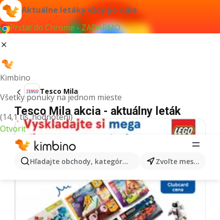
Aktuálne letáky vždy po ruke
Pridať do Chrome - ZADARMO
Kimbino
Tesco Mila
Všetky ponuky na jednom mieste
Tesco Mila akcia - aktuálny leták
(14,1 tis. hodnotení)
Otvoriť
Hľadajte obchody, kategórie, produkty...
Zvoľte mesto