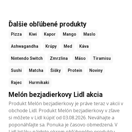
Ďalšie obľúbené produkty
Pizza
Kiwi
Kapor
Mango
Maslo
Ashwagandha
Krúpy
Med
Káva
Nintendo Switch
Zmrzlina
Mäso
Tiramisu
Sushi
Matcha
Šišky
Protein
Noviny
Rajec
Hurmikaki
Melón bezjadierkovy Lidl akcia
Produkt Melón bezjadierkovy je práve teraz v akcii v
obchode Lidl. Produkt Melón bezjadierkovy v zľave
si môžete v Lidl kúpiť od 03.08.2026. Neváhajte a
poponáhľajte sa. Ponuka je časovo obmedzená. V
Lidl letáku nájdete okrem obľúbeného produktu