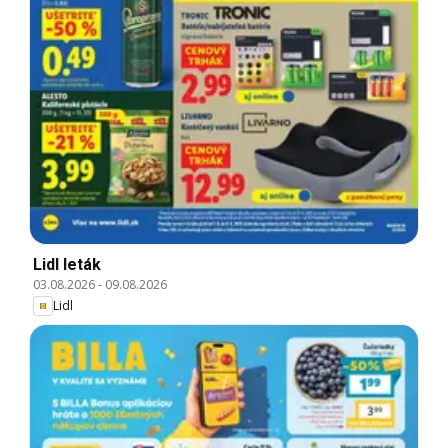
Lidl leták
03.08.2026
-
09.08.2026
Lidl