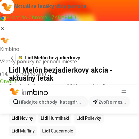
Aktuálne letáky vždy po ruke
Pridať do Chrome - ZADARMO
Kimbino
Lidl Melón bezjadierkovy
Všetky ponuky na jednom mieste
Lidl Melón bezjadierkovy akcia -
(14,1 tis. hodnotení)
aktuálny leták
Otvoriť
Pre daný výraz sme nenašli žiadne výsledky.
Ďalšie produkty v obchodoch Lidl
Hľadajte obchody, kategórie, produkty...
Zvoľte mesto
Lidl
Kapor
Lidl
Ashwagandha
Lidl
Nintendo Switch
Lidl
Noviny
Lidl
Hurmikaki
Lidl
Polievky
Lidl
Muffiny
Lidl
Guacamole