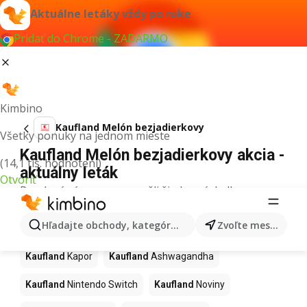
Aktuálne letáky vždy po ruke
Pridať do Chrome - ZADARMO
Kimbino
Kaufland Melón bezjadierkovy
Všetky ponuky na jednom mieste
Kaufland Melón bezjadierkovy akcia -
(14,1 tis. hodnotení)
aktuálny leták
Otvoriť
Pre daný výraz sme nenašli žiadne výsledky.
Ďalšie produkty v obchodoch
Hľadajte obchody, kategórie, produkty...
Zvoľte mesto
Kaufland
Kaufland
Kapor
Kaufland
Ashwagandha
Kaufland
Nintendo Switch
Kaufland
Noviny