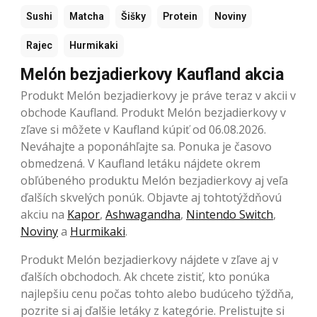
Sushi
Matcha
Šišky
Protein
Noviny
Rajec
Hurmikaki
Melón bezjadierkovy Kaufland akcia
Produkt Melón bezjadierkovy je práve teraz v akcii v
obchode Kaufland. Produkt Melón bezjadierkovy v
zľave si môžete v Kaufland kúpiť od 06.08.2026.
Neváhajte a poponáhľajte sa. Ponuka je časovo
obmedzená. V Kaufland letáku nájdete okrem
obľúbeného produktu Melón bezjadierkovy aj veľa
ďalších skvelých ponúk. Objavte aj tohtotýždňovú
akciu na
Kapor
,
Ashwagandha
,
Nintendo Switch
,
Noviny
a
Hurmikaki
.
Produkt Melón bezjadierkovy nájdete v zľave aj v
ďalších obchodoch. Ak chcete zistiť, kto ponúka
najlepšiu cenu počas tohto alebo budúceho týždňa,
pozrite si aj ďalšie letáky z kategórie. Prelistujte si