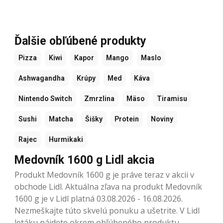
Ďalšie obľúbené produkty
Pizza
Kiwi
Kapor
Mango
Maslo
Ashwagandha
Krúpy
Med
Káva
Nintendo Switch
Zmrzlina
Mäso
Tiramisu
Sushi
Matcha
Šišky
Protein
Noviny
Rajec
Hurmikaki
Medovník 1600 g Lidl akcia
Produkt Medovník 1600 g je práve teraz v akcii v
obchode Lidl. Aktuálna zľava na produkt Medovník
1600 g je v Lidl platná 03.08.2026 - 16.08.2026.
Nezmeškajte túto skvelú ponuku a ušetrite. V Lidl
letáku nájdete okrem obľúbeného produktu