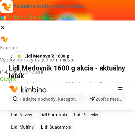
Aktuálne letáky vždy po ruke
Pridať do Chrome - ZADARMO
Kimbino
Lidl Medovník 1600 g
Všetky ponuky na jednom mieste
Lidl Medovník 1600 g akcia - aktuálny
(14,1 tis. hodnotení)
leták
Otvoriť
Pre daný výraz sme nenašli žiadne výsledky.
Ďalšie produkty v obchodoch Lidl
Hľadajte obchody, kategórie, produkty...
Zvoľte mesto
Lidl
Kapor
Lidl
Ashwagandha
Lidl
Nintendo Switch
Lidl
Noviny
Lidl
Hurmikaki
Lidl
Polievky
Lidl
Muffiny
Lidl
Guacamole