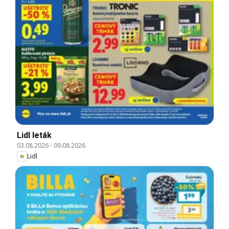
Lidl leták
03.08.2026
-
09.08.2026
Lidl