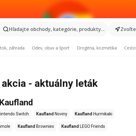
Hľadajte obchody, kategórie, produkty...
Zvoľt
tok, záhrada
Odev, obuv a šport
Drogéria, kozmetika
Cesto
akcia - aktuálny leták
 Kaufland
intendo Switch
Kaufland
Noviny
Kaufland
Hurmikaki
amole
Kaufland
Brownies
Kaufland
LEGO Friends