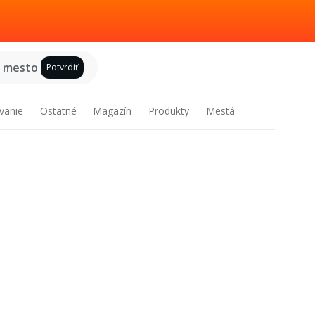
e mesto
Potvrdiť
vanie
Ostatné
Magazín
Produkty
Mestá