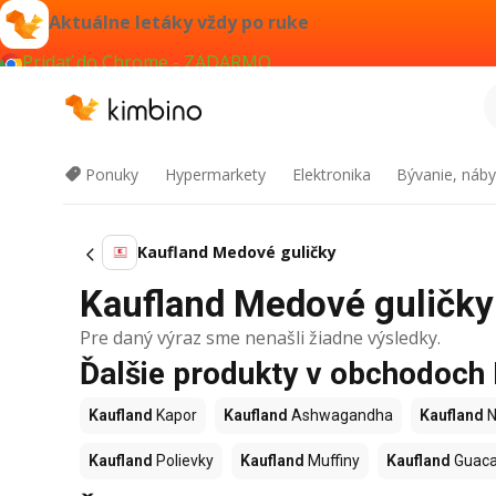
Aktuálne letáky vždy po ruke
Pridať do Chrome - ZADARMO
Ponuky
Hypermarkety
Elektronika
Bývanie, náby
Kaufland Medové guličky
Kaufland Medové guličky 
Pre daný výraz sme nenašli žiadne výsledky.
Ďalšie produkty v obchodoch
Kaufland
Kapor
Kaufland
Ashwagandha
Kaufland
N
Kaufland
Polievky
Kaufland
Muffiny
Kaufland
Guac