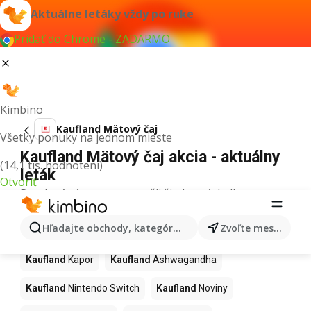
Aktuálne letáky vždy po ruke
Pridať do Chrome - ZADARMO
Kimbino
Kaufland Mätový čaj
Všetky ponuky na jednom mieste
Kaufland Mätový čaj akcia - aktuálny
(14,1 tis. hodnotení)
leták
Otvoriť
Pre daný výraz sme nenašli žiadne výsledky.
Ďalšie produkty v obchodoch
Hľadajte obchody, kategórie, produkty...
Zvoľte mesto
Kaufland
Kaufland
Kapor
Kaufland
Ashwagandha
Kaufland
Nintendo Switch
Kaufland
Noviny