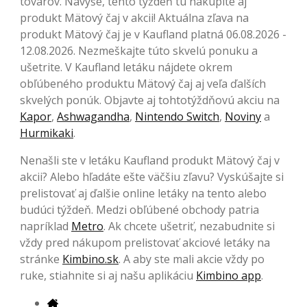
tovarov. Navyše, tento týždeň tu nakúpite aj
produkt Mätový čaj v akcii! Aktuálna zľava na
produkt Mätový čaj je v Kaufland platná 06.08.2026 -
12.08.2026. Nezmeškajte túto skvelú ponuku a
ušetrite. V Kaufland letáku nájdete okrem
obľúbeného produktu Mätový čaj aj veľa ďalších
skvelých ponúk. Objavte aj tohtotýždňovú akciu na
Kapor
,
Ashwagandha
,
Nintendo Switch
,
Noviny
a
Hurmikaki
.
Nenašli ste v letáku Kaufland produkt Mätový čaj v
akcii? Alebo hľadáte ešte väčšiu zľavu? Vyskúšajte si
prelistovať aj ďalšie online letáky na tento alebo
budúci týždeň. Medzi obľúbené obchody patria
napríklad
Metro
. Ak chcete ušetriť, nezabudnite si
vždy pred nákupom prelistovať akciové letáky na
stránke
Kimbino.sk
. A aby ste mali akcie vždy po
ruke, stiahnite si aj našu aplikáciu
Kimbino app
.